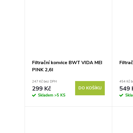
Filtrační konvice BWT VIDA MEI
Filtr
PINK 2,6l
247 Kč bez DPH
454 Kč 
299 Kč
549 
DO KOŠÍKU
Skladem
>5 KS
Skl