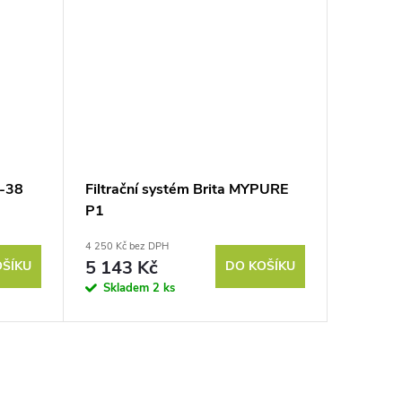
F-38
Filtrační systém Brita MYPURE
P1
4 250 Kč bez DPH
5 143 Kč
OŠÍKU
DO KOŠÍKU
Skladem
2 ks