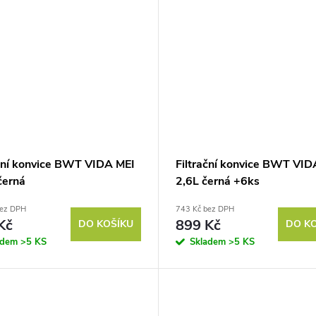
ační konvice BWT VIDA MEI
Filtrační konvice BWT VID
černá
2,6L černá +6ks
bez DPH
743 Kč bez DPH
Kč
899 Kč
DO KOŠÍKU
DO K
adem
>5 KS
Skladem
>5 KS