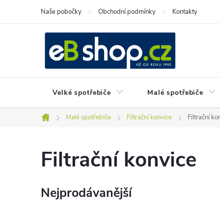
Přejít
Naše pobočky
Obchodní podmínky
Kontakty
na
obsah
Velké spotřebiče
Malé spotřebiče
Malé spotřebiče
Filtrační konvice
Filtrační ko
Domů
Filtrační konvice
Nejprodávanější