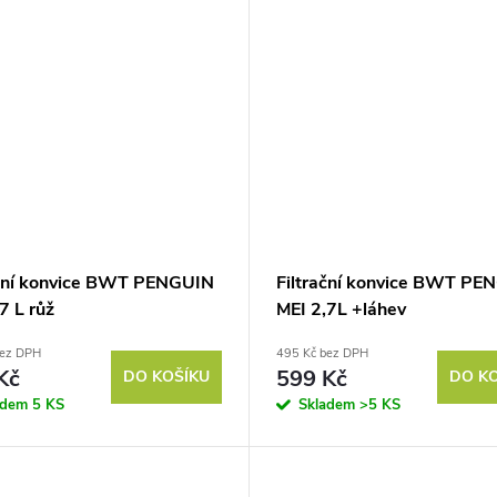
ační konvice BWT PENGUIN
Filtrační konvice BWT PE
7 L růž
MEI 2,7L +láhev
bez DPH
495 Kč bez DPH
Kč
599 Kč
DO KOŠÍKU
DO K
adem
5 KS
Skladem
>5 KS