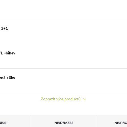
K 3+1
7L +láhev
erná +6ks
Zobrazit více produktů
ĚJŠÍ
NEJDRAŽŠÍ
NEJPR