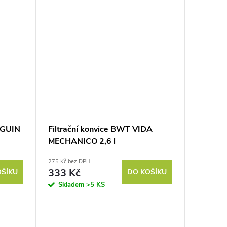
NGUIN
Filtrační konvice BWT VIDA
MECHANICO 2,6 l
275 Kč bez DPH
333 Kč
OŠÍKU
DO KOŠÍKU
Skladem
>5 KS