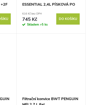
 +2F
ESSENTIAL 2,4L PÍSKOVÁ PO
616 Kč bez DPH
745 Kč
OŠÍKU
DO KOŠÍKU
Skladem
>5 ks
NGUIN
Filtrační konvice BWT PENGUIN
MEI 2,7 L fial