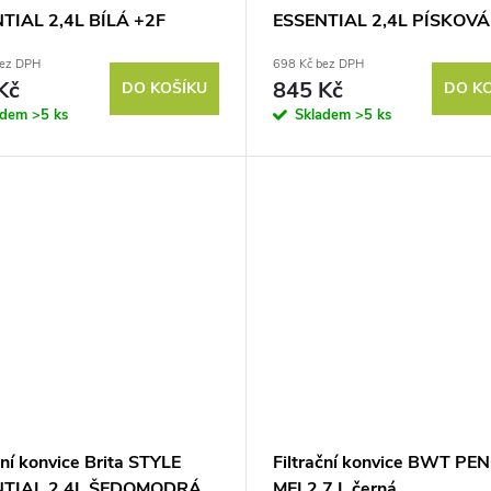
TIAL 2,4L BÍLÁ +2F
ESSENTIAL 2,4L PÍSKOVÁ
bez DPH
698 Kč bez DPH
Kč
845 Kč
DO KOŠÍKU
DO K
adem
>5 ks
Skladem
>5 ks
ční konvice Brita STYLE
Filtrační konvice BWT PE
NTIAL 2,4L ŠEDOMODRÁ
MEI 2,7 L černá