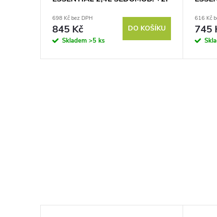
698 Kč bez DPH
616 Kč 
845 Kč
745 
DO KOŠÍKU
Skladem
>5 ks
Skl