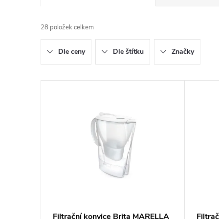
a
28
položek celkem
z
Dle ceny
Dle štítku
Značky
e
n
V
í
ý
p
p
r
i
o
s
d
p
Filtrační konvice Brita MARELLA
Filtra