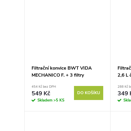
Filtrační konvice BWT VIDA
Filtr
MECHANICO F. + 3 filtry
2,6 L 
454 Kč bez DPH
288 Kč 
549 Kč
349 
DO KOŠÍKU
Skladem
>5 KS
Skl