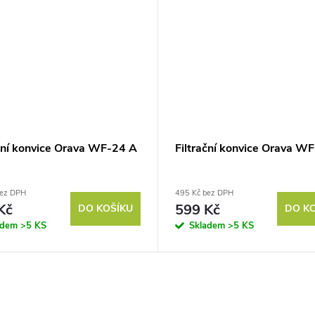
ační konvice Orava WF-24 A
Filtrační konvice Orava W
bez DPH
495 Kč bez DPH
Kč
599 Kč
DO KOŠÍKU
DO K
adem
>5 KS
Skladem
>5 KS