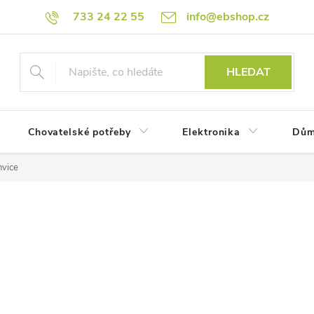
733 24 22 55
info@ebshop.cz
HLEDAT
Chovatelské potřeby
Elektronika
Dům
nvice