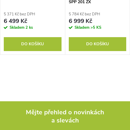
p
SPP 201 ZX
p
r
5 371 Kč bez DPH
5 784 Kč bez DPH
r
6 499 Kč
6 999 Kč
o
Skladem
2 ks
Skladem
>5 KS
o
d
DO KOŠÍKU
DO KOŠÍKU
d
u
u
k
O
k
v
t
t
l
ů
á
ů
Mějte přehled o novinkách
d
a slevách
Z