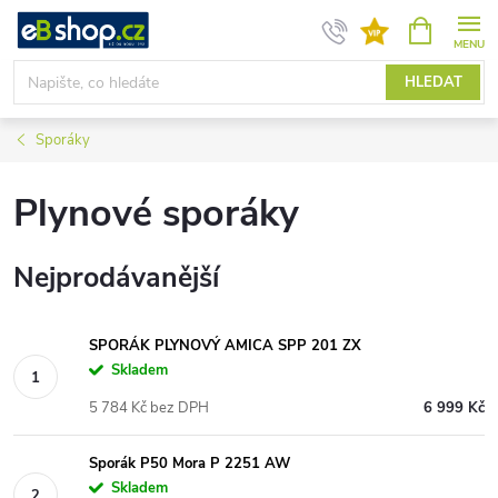
Přejít
NÁKUPNÍ
KOŠÍK
na
obsah
HLEDAT
Sporáky
Plynové sporáky
Nejprodávanější
SPORÁK PLYNOVÝ AMICA SPP 201 ZX
Skladem
5 784 Kč bez DPH
6 999 Kč
Sporák P50 Mora P 2251 AW
Skladem