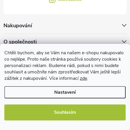
s
u
Nakupování
O společnosti
Chtěli bychom, aby se Vám na našem e-shopu nakupovalo
Facebook
co nejlépe. Proto naše stránka používá soubory cookies k
personalizaci reklam. Budeme rádi, pokud s nimi budete
souhlasit a umožníte nám zprostředkovat Vám ještě lepší
zážitek z nakupování. Více informací
zde
.
Užitečné informace
Nastavení
Souhlasím
Copyright 2026
EBshop.cz
. Všechna práva vyhrazena.