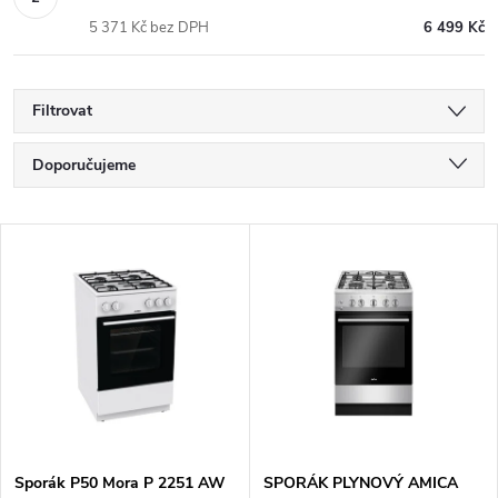
5 371 Kč bez DPH
6 499 Kč
Filtrovat
Ř
Doporučujeme
a
Nejlevnější
V
Nejdražší
z
ý
Nejprodávanější
e
p
Abecedně
n
i
í
s
Sporák P50 Mora P 2251 AW
SPORÁK PLYNOVÝ AMICA