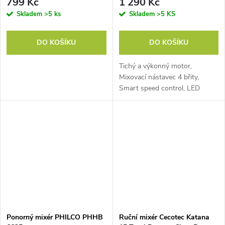
799 Kč
1 290 Kč
Skladem
>5 ks
Skladem
>5 KS
DO KOŠÍKU
DO KOŠÍKU
Tichý a výkonný motor,
Mixovací nástavec 4 břity,
Smart speed control, LED
indikátor provozu.
Ponorný mixér PHILCO PHHB
Ruční mixér Cecotec Katana