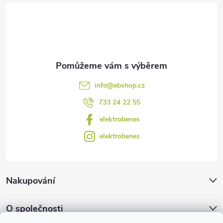
t
v
ý
í
p
i
s
info
@
ebshop.cz
u
733 24 22 55
elektrobenes
elektrobenes
Nakupování
O společnosti