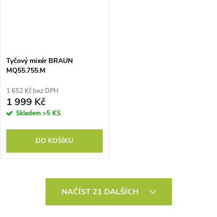
Tyčový mixér BRAUN
MQ55.755.M
1 652 Kč bez DPH
1 999 Kč
Skladem
>5 KS
DO KOŠÍKU
O
NAČÍST 21 DALŠÍCH
v