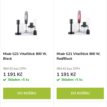
V
Nejdražší
z
ý
Nejprodávanější
e
p
Abecedně
n
i
í
s
p
Mixér G21 VitalStick 800 W,
Mixér G21 VitalStick 800 W,
Black
Red/Black
p
r
984 Kč bez DPH
984 Kč bez DPH
r
1 191 Kč
1 191 Kč
o
Skladem
>5 ks
Skladem
>5 ks
o
d
DO KOŠÍKU
DO KOŠÍKU
d
u