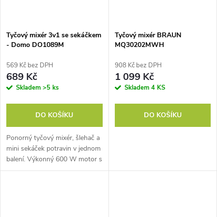
Tyčový mixér 3v1 se sekáčkem
Tyčový mixér BRAUN
- Domo DO1089M
MQ30202MWH
569 Kč bez DPH
908 Kč bez DPH
689 Kč
1 099 Kč
Skladem
>5 ks
Skladem
4 KS
DO KOŠÍKU
DO KOŠÍKU
Ponorný tyčový mixér, šlehač a
mini sekáček potravin v jednom
balení. Výkonný 600 W motor s
tichým chodem a možností
plynulé regulace otáček. Balení
včetně nádoby s odměrkou.