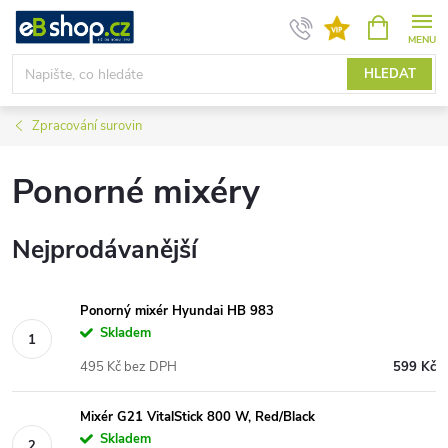
Přejít
NÁKUPNÍ
KOŠÍK
na
obsah
HLEDAT
Zpracování surovin
Ponorné mixéry
Nejprodávanější
Ponorný mixér Hyundai HB 983
Skladem
495 Kč bez DPH
599 Kč
Mixér G21 VitalStick 800 W, Red/Black
Skladem