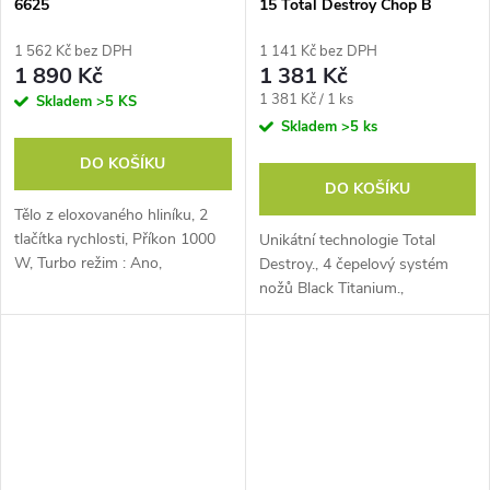
6625
15 Total Destroy Chop B
1 562 Kč bez DPH
1 141 Kč bez DPH
1 890 Kč
1 381 Kč
Měrná
1 381 Kč / 1 ks
Skladem
>5 KS
cena:
Skladem
>5 ks
DO KOŠÍKU
DO KOŠÍKU
Tělo z eloxovaného hliníku, 2
tlačítka rychlosti, Příkon 1000
Unikátní technologie Total
W, Turbo režim : Ano,
Destroy., 4 čepelový systém
nožů Black Titanium.,