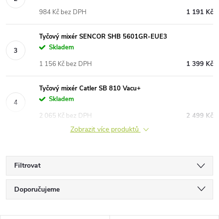
984 Kč bez DPH
1 191 Kč
Tyčový mixér SENCOR SHB 5601GR-EUE3
Skladem
1 156 Kč bez DPH
1 399 Kč
Tyčový mixér Catler SB 810 Vacu+
Skladem
2 065 Kč bez DPH
2 499 Kč
Zobrazit více produktů
Filtrovat
Ř
Doporučujeme
a
Nejlevnější