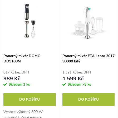
u
k
k
t
t
ů
ů
Ponorný mixér DOMO
Ponorný mixér ETA Lento 3017
DO9180M
90000 bílý
817 Kč bez DPH
1 321 Kč bez DPH
989 Kč
1 599 Kč
Skladem
3 ks
Skladem
>5 ks
DO KOŠÍKU
DO KOŠÍKU
Vysoce výkonný 800 W
ponorný tyčový mixér s