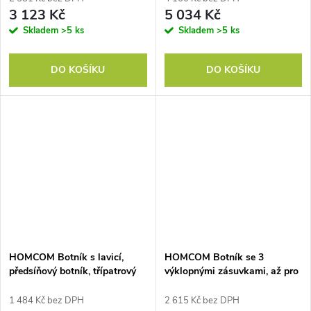
dřevěnými nohami, dřevo, bílá
3 123 Kč
5 034 Kč
barva
Skladem
>5 ks
Skladem
>5 ks
DO KOŠÍKU
DO KOŠÍKU
HOMCOM Botník s lavicí,
HOMCOM Botník se 3
předsíňový botník, třípatrový
výklopnými zásuvkami, až pro
botník, do předsíně, vstupní
12 párů bot, dřevotříska, 80 x
haly, obývacího pokoje,
17 x 108 cm, bílá barva
1 484 Kč bez DPH
2 615 Kč bez DPH