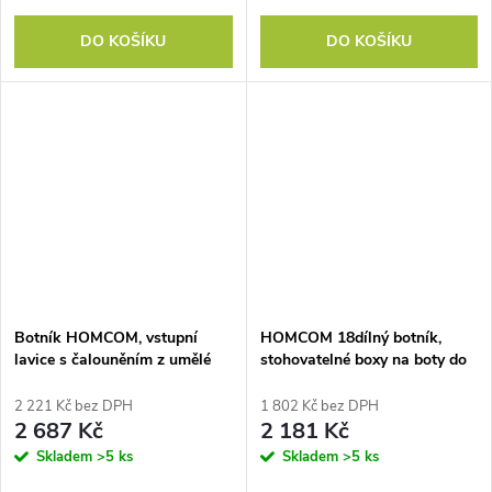
DO KOŠÍKU
DO KOŠÍKU
Botník HOMCOM, vstupní
HOMCOM 18dílný botník,
lavice s čalouněním z umělé
stohovatelné boxy na boty do
kůže, nosnost až 220 kg do
velikosti 45, magnetická
chodby, vstupního prostoru,
dvířka, plast, 28 x 36 x 21 cm
2 221 Kč bez DPH
1 802 Kč bez DPH
112 x 37 x 47 cm, tmavě šedá
2 687 Kč
2 181 Kč
Skladem
>5 ks
Skladem
>5 ks