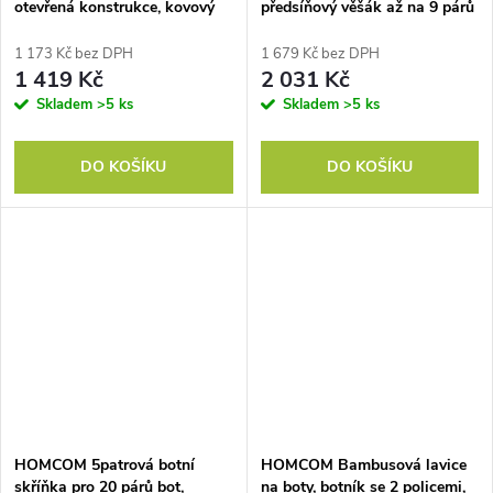
otevřená konstrukce, kovový
předsíňový věšák až na 9 párů
rám, nastavitelné nožičky,
bot, dřevotříska, kov, šedý
70x30x65 cm, hnědá/černá
1 173 Kč bez DPH
1 679 Kč bez DPH
barva
1 419 Kč
2 031 Kč
Skladem
>5 ks
Skladem
>5 ks
DO KOŠÍKU
DO KOŠÍKU
HOMCOM 5patrová botní
HOMCOM Bambusová lavice
skříňka pro 20 párů bot,
na boty, botník se 2 policemi,