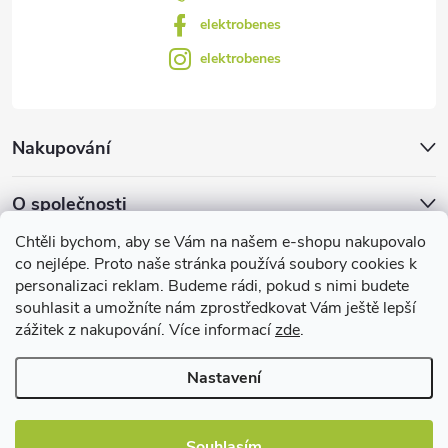
elektrobenes
elektrobenes
Nakupování
O společnosti
Chtěli bychom, aby se Vám na našem e-shopu nakupovalo
Facebook
co nejlépe. Proto naše stránka používá soubory cookies k
personalizaci reklam. Budeme rádi, pokud s nimi budete
souhlasit a umožníte nám zprostředkovat Vám ještě lepší
zážitek z nakupování. Více informací
zde
.
Užitečné informace
Nastavení
Souhlasím