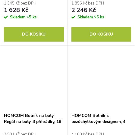
30 kg, dřevo
cm, bílá + hnědá barva
1 345 Kč bez DPH
1 856 Kč bez DPH
1 628 Kč
2 246 Kč
Skladem
>5 ks
Skladem
>5 ks
DO KOŠÍKU
DO KOŠÍKU
HOMCOM Botník na boty
HOMCOM Botník s
Regál na boty, 3 přihrádky, 18
bezúchytkovým designem, 4
párů bot, 72 cm x 26 cm x 112
dvířka, 4 nastavitelné police,
cm, bílá + hnědá barva
volně stojící botník s 5
2 581 Kč bez DPH
4 160 Kč bez DPH