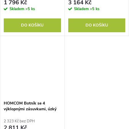
ložnice, šedý
1 796 Kč
3 164 Kč
Skladem
>5 ks
Skladem
>5 ks
DO KOŠÍKU
DO KOŠÍKU
HOMCOM Botník se 4
výklopnými zásuvkami, úzký
design, otevřená police, pro
12-20 párů bot, ocel, hnědá
2 323 Kč bez DPH
barva
2 811 Kč