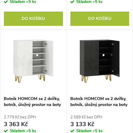
o
Skladem
>5 ks
Skladem
>5 ks
o
d
DO KOŠÍKU
DO KOŠÍKU
d
u
u
k
k
t
t
ů
ů
Botník HOMCOM se 2 dvířky,
Botník HOMCOM se 2 dvířky,
botník, úložný prostor na boty
botník, úložný prostor na boty
se 3 nastavitelnými policemi
se 3 nastavitelnými policemi
72 x 31,5 x 95 cm, bílý
72 x 31,5 x 95 cm, černý
2 779 Kč bez DPH
2 589 Kč bez DPH
3 363 Kč
3 133 Kč
Skladem
>5 ks
Skladem
>5 ks