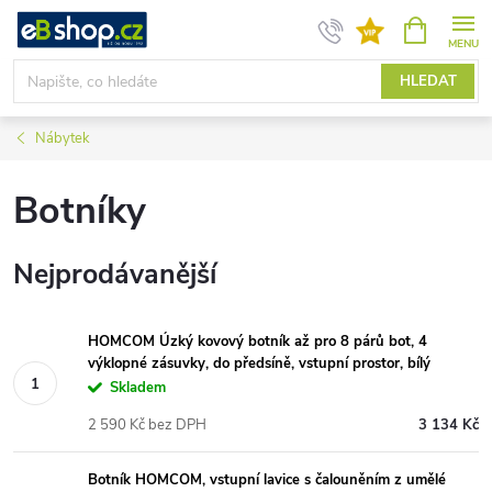
Přejít
NÁKUPNÍ
KOŠÍK
na
obsah
HLEDAT
Nábytek
Botníky
Nejprodávanější
HOMCOM Úzký kovový botník až pro 8 párů bot, 4
výklopné zásuvky, do předsíně, vstupní prostor, bílý
Skladem
2 590 Kč bez DPH
3 134 Kč
Botník HOMCOM, vstupní lavice s čalouněním z umělé