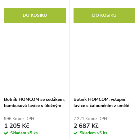
DO KOŠÍKU
DO KOŠÍKU
Botník HOMCOM se sedákem,
Botník HOMCOM, vstupní
bambusová lavice s úložným
lavice s čalouněním z umělé
prostorem, 2 otevřené
kůže, nosnost až 220 kg do
přihrádky, lavice 60 x 29 x 49
chodby, do vstupního prostoru,
996 Kč bez DPH
2 221 Kč bez DPH
cm šedá
112 x 37 x 47 cm, hnědá
1 205 Kč
2 687 Kč
Skladem
>5 ks
Skladem
>5 ks