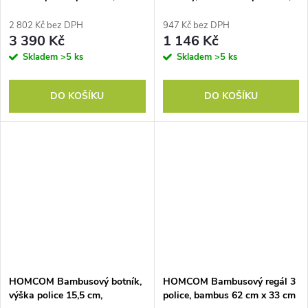
nastavitelné police, do
sedák, do předsíně, vstupní
předsíně, chodby, dřevo, bílá
prostor, 50x28x45cm, příroda
2 802 Kč bez DPH
947 Kč bez DPH
3 390 Kč
1 146 Kč
Skladem
>5 ks
Skladem
>5 ks
DO KOŠÍKU
DO KOŠÍKU
HOMCOM Bambusový botník,
HOMCOM Bambusový regál 3
výška police 15,5 cm,
police, bambus 62 cm x 33 cm