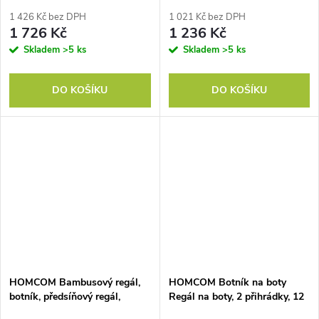
odvětrávaná lamelová
x 80 cm, příroda
konstrukce, 76 x 33 x 67 cm,
1 426 Kč bez DPH
1 021 Kč bez DPH
efekt přírodního dřeva
1 726 Kč
1 236 Kč
Skladem
>5 ks
Skladem
>5 ks
DO KOŠÍKU
DO KOŠÍKU
HOMCOM Bambusový regál,
HOMCOM Botník na boty
botník, předsíňový regál,
Regál na boty, 2 přihrádky, 12
třípatrové provedení, nosnost
párů bot, 72 cm x 26 cm x 80