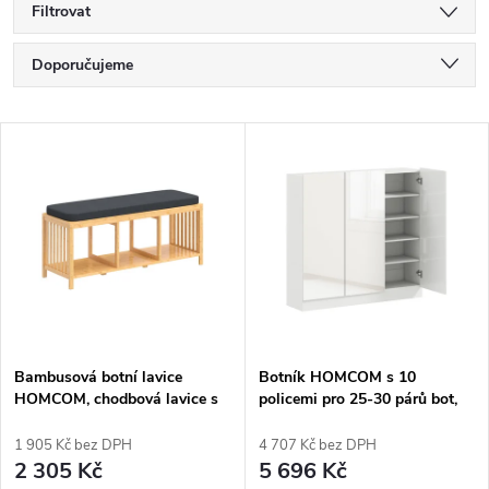
Filtrovat
Ř
Doporučujeme
a
Nejlevnější
V
Nejdražší
z
ý
Nejprodávanější
e
p
Abecedně
n
i
í
s
p
Bambusová botní lavice
Botník HOMCOM s 10
HOMCOM, chodbová lavice s
policemi pro 25-30 párů bot,
p
polstrovaným sedákem a
větrací otvory, dvířka s tichým
r
otevřenou policí, vzhled
dovíráním, dřevo, bílá
1 905 Kč bez DPH
4 707 Kč bez DPH
r
přírodního dřeva
2 305 Kč
5 696 Kč