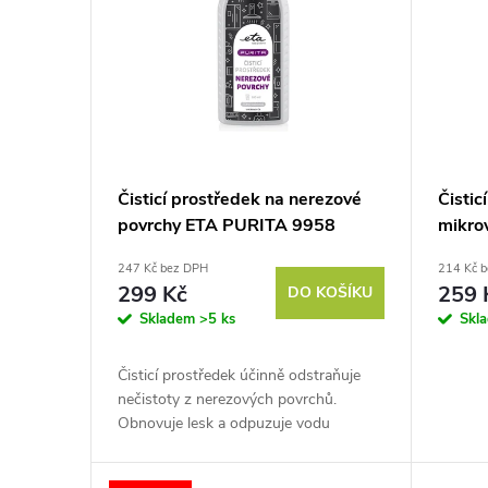
p
p
r
i
o
s
d
p
Čisticí prostředek na nerezové
Čistic
u
povrchy ETA PURITA 9958
mikro
r
90000
9956
247 Kč bez DPH
214 Kč 
k
o
299 Kč
259 
DO KOŠÍKU
Skladem
>5 ks
Skl
t
d
Čisticí prostředek účinně odstraňuje
ů
u
nečistoty z nerezových povrchů.
Obnovuje lesk a odpuzuje vodu
k