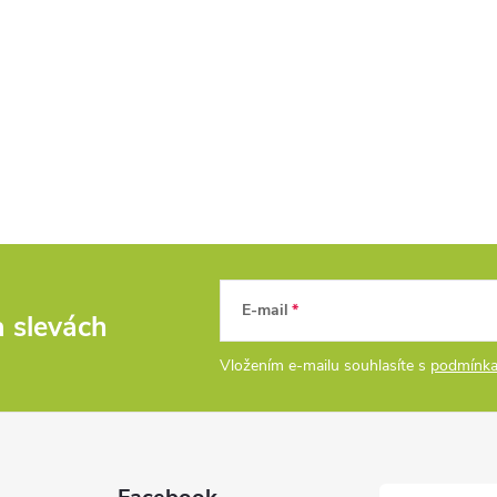
E-mail
a slevách
Vložením e-mailu souhlasíte s
podmínka