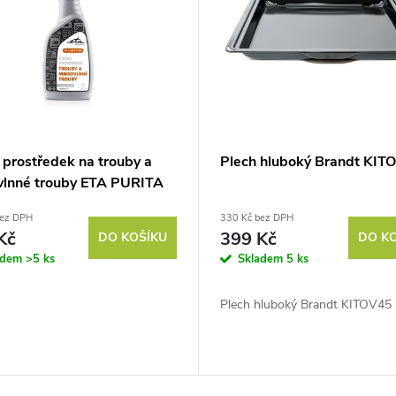
í prostředek na trouby a
Plech hluboký Brandt KIT
vlnné trouby ETA PURITA
 90000
bez DPH
330 Kč bez DPH
Kč
399 Kč
DO KOŠÍKU
DO K
adem
>5 ks
Skladem
5 ks
Plech hluboký Brandt KITOV45