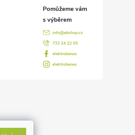
info
@
ebshop.cz
733 24 22 55
elektrobenes
elektrobenes