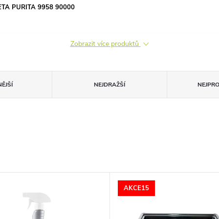
hy ETA PURITA 9958 90000
Zobrazit více produktů
ĚJŠÍ
NEJDRAŽŠÍ
NEJPR
AKCE15