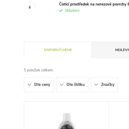
Čisticí prostředek na nerezové povrc
Skladem
Ř
DOPORUČUJEME
NEJLEVN
a
5
položek celkem
z
Dle ceny
Dle štítku
Značky
e
n
V
í
ý