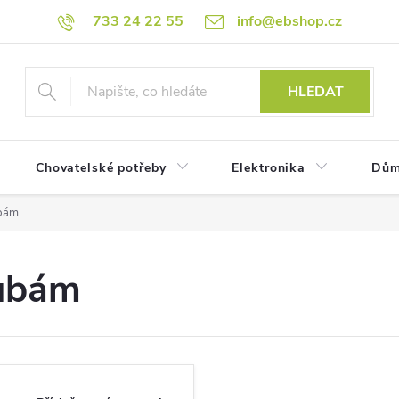
733 24 22 55
info@ebshop.cz
HLEDAT
Chovatelské potřeby
Elektronika
Dům
ubám
oubám