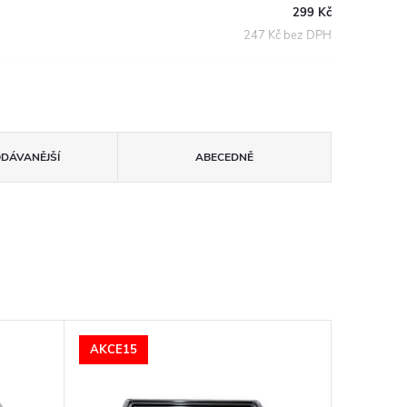
299 Kč
247 Kč bez DPH
ODÁVANĚJŠÍ
ABECEDNĚ
AKCE15