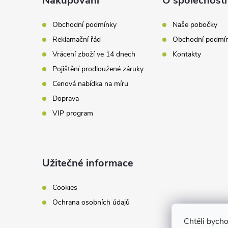
a
Nakupování
O společnosti
r
t
v
Obchodní podmínky
Naše pobočky
Reklamační řád
Obchodní podmí
k
í
Vrácení zboží ve 14 dnech
Kontakty
y
Pojištění prodloužené záruky
v
Cenová nabídka na míru
Doprava
ý
VIP program
p
i
Užitečné informace
s
u
Cookies
Ochrana osobních údajů
Chtěli bych