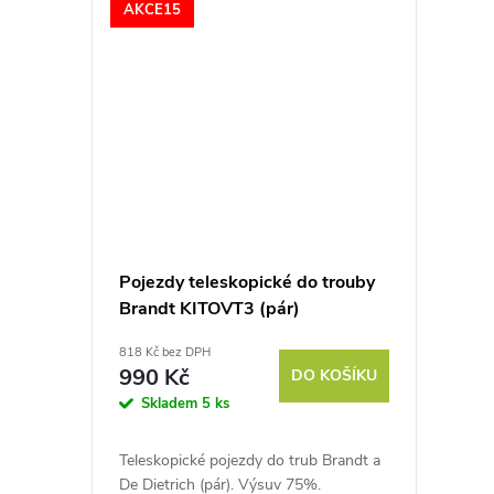
AKCE15
t
ů
Pojezdy teleskopické do trouby
Brandt KITOVT3 (pár)
818 Kč bez DPH
990 Kč
DO KOŠÍKU
Skladem
5 ks
Teleskopické pojezdy do trub Brandt a
De Dietrich (pár). Výsuv 75%.