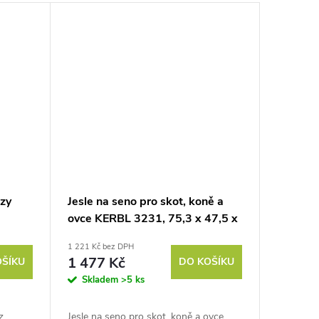
ozy
Jesle na seno pro skot, koně a
ovce KERBL 3231, 75,3 x 47,5 x
46,5 cm, pozinkované
1 221 Kč bez DPH
1 477 Kč
OŠÍKU
DO KOŠÍKU
Skladem
>5 ks
z
Jesle na seno pro skot, koně a ovce,