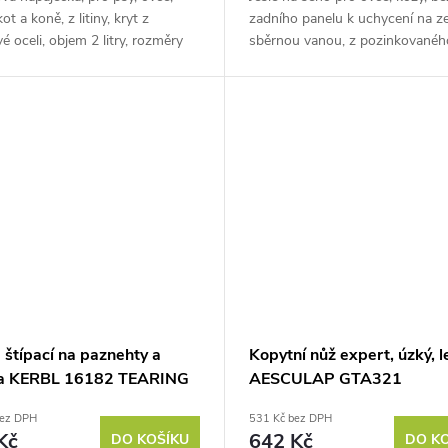
ot a koně, z litiny, kryt z
zadního panelu k uchycení na ze
é oceli, objem 2 litry, rozměry
sběrnou vanou, z pozinkovanéh
5,5 cm....
plechu, rozměry 98x36x52 cm.
Pokud hledáte vhodné jesle na...
 štípací na paznehty a
Kopytní nůž expert, úzký, l
a KERBL 16182 TEARING
AESCULAP GTA321
, 36cm
bez DPH
531 Kč bez DPH
Kč
642 Kč
DO KOŠÍKU
DO K