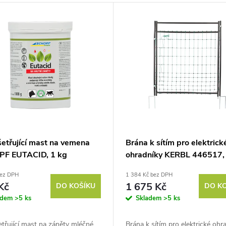
šetřující mast na vemena
Brána k sítím pro elektrick
F EUTACID, 1 kg
ohradníky KERBL 446517,
cm
bez DPH
1 384 Kč bez DPH
Kč
1 675 Kč
DO KOŠÍKU
DO K
adem
>5 ks
Skladem
>5 ks
třující mast na záněty mléčné
Brána k sítím pro elektrické ohra