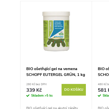
n
V
í
ý
p
p
r
i
o
s
d
p
BIO ošetřující gel na vemena
BIO o
u
SCHOPF EUTERGEL GRÜN, 1 kg
SCHOP
r
280 Kč bez DPH
480 Kč 
k
o
339 Kč
581 
DO KOŠÍKU
Skladem
>5 ks
Skl
t
d
BIO ošetřující gel na akutní záněty
BIO oše