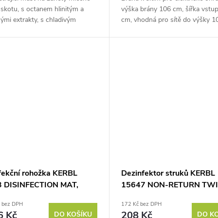
 skotu, s octanem hlinitým a
výška brány 106 cm, šířka vstu
nými extrakty, s chladivým
cm, vhodná pro sítě do výšky 1
, s hmotností balení 1kg....
izolovaný stabilní rám. Pokud hl
způsob, jak snadno a...
fekční rohožka KERBL
Dezinfektor struků KERBL
 DISINFECTION MAT,
15647 NON-RETURN TWI
0x3cm
300ml, zelený
č bez DPH
172 Kč bez DPH
6 Kč
208 Kč
DO KOŠÍKU
DO K