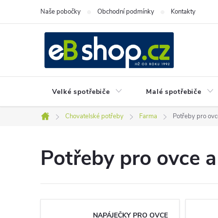
Přejít
Naše pobočky
Obchodní podmínky
Kontakty
na
obsah
Velké spotřebiče
Malé spotřebiče
Chovatelské potřeby
Farma
Potřeby pro ovc
Domů
Potřeby pro ovce a
NAPÁJEČKY PRO OVCE