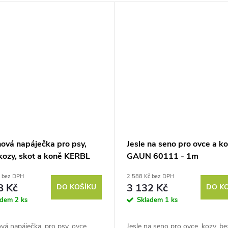
nová napáječka pro psy,
Jesle na seno pro ovce a k
 kozy, skot a koně KERBL
GAUN 60111 - 1m
- S190, 2l, litinová
č bez DPH
2 588 Kč bez DPH
8 Kč
3 132 Kč
DO KOŠÍKU
DO K
adem
2 ks
Skladem
1 ks
vá napáječka, pro psy, ovce,
Jesle na seno pro ovce, kozy, be