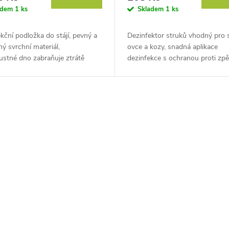
adem
1 ks
Skladem
1 ks
kční podložka do stájí, pevný a
Dezinfektor struků vhodný pro s
ý svrchní materiál,
ovce a kozy, snadná aplikace
ustné dno zabraňuje ztrátě
dezinfekce s ochranou proti zp
kce, objem 8 l.
toku, dvojitá vnitřní trubice. Obj
 praktickou dezinfekční
fantastický dezinfektor struků pr
, která...