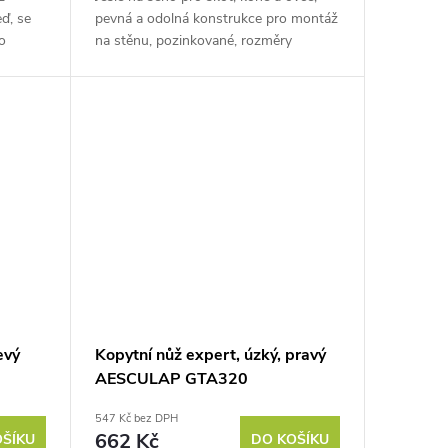
ď, se
pevná a odolná konstrukce pro montáž
o
na stěnu, pozinkované, rozměry
73,3x47,5x46,5 cm. Objevte praktické a
velmi odolné jesle na seno pro...
evý
Kopytní nůž expert, úzký, pravý
AESCULAP GTA320
547 Kč bez DPH
662 Kč
OŠÍKU
DO KOŠÍKU