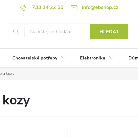
733 24 22 55
info@ebshop.cz
HLEDAT
Chovatelské potřeby
Elektronika
Dům
e a kozy
 kozy