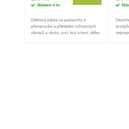
Skladem
4 ks
Skl
Dehtová páska na paznechty k
Dezinfe
převazování a přikládání ochranných
prodyšn
obvazů u skotu, ovcí, koz a koní, délka
neprop
25 m, šířka 45 mm.
dezinfe
Vyzkoušejte dehtovou pásku na
Objevte
paznechty a...
rohožku