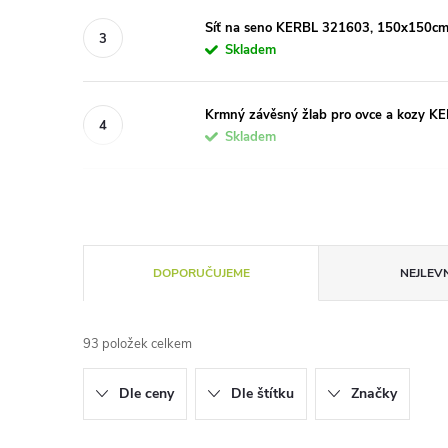
Síť na seno KERBL 321603, 150x150cm
Skladem
Krmný závěsný žlab pro ovce a kozy KE
Skladem
Ř
DOPORUČUJEME
NEJLEVN
a
93
položek celkem
z
Dle ceny
Dle štítku
Značky
e