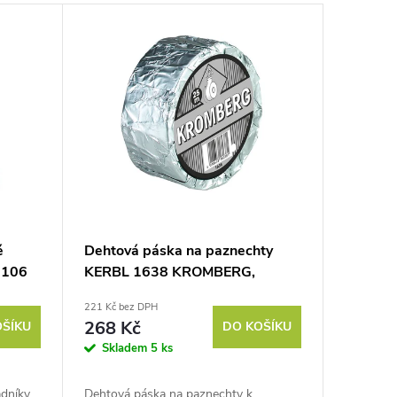
é
Dehtová páska na paznechty
 106
KERBL 1638 KROMBERG,
45mm/25m, černá
221 Kč bez DPH
268 Kč
OŠÍKU
DO KOŠÍKU
Skladem
5 ks
dníky,
Dehtová páska na paznechty k