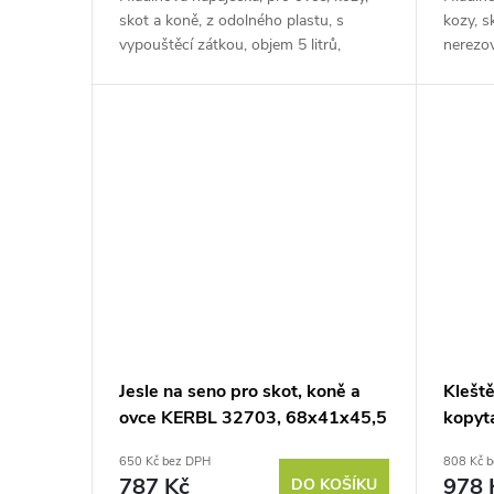
skot a koně, z odolného plastu, s
kozy, sk
vypouštěcí zátkou, objem 5 litrů,
nerezov
rozměry 29,4x34x16,1 cm. Zajistěte
22x26x1
svým zvířatům nepřetržitý přístup k...
Jesle na seno pro skot, koně a
Kleště
ovce KERBL 32703, 68x41x45,5
kopyt
cm
PLIER
650 Kč bez DPH
808 Kč 
787 Kč
978 
DO KOŠÍKU