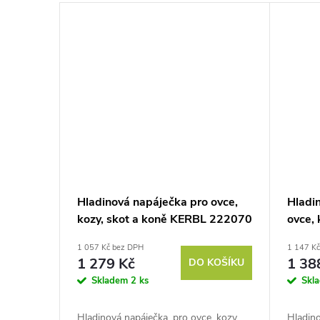
Hladinová napáječka pro ovce,
Hladi
kozy, skot a koně KERBL 222070
ovce,
- S30, 5l, plastová
22190 
1 057 Kč bez DPH
1 147 K
1 279 Kč
1 38
DO KOŠÍKU
Skladem
2 ks
Skl
Hladinová napáječka, pro ovce, kozy,
Hladino