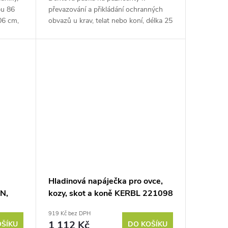
pu 86
převazování a přikládání ochranných
06 cm,
obvazů u krav, telat nebo koní, délka 25
edáte
m, šířka 45 mm. Vyzkoušejte dehtovou
pásku na paznechty a dopřejte...
Hladinová napáječka pro ovce,
N,
kozy, skot a koně KERBL 221098
- S1098, 2,5l, nerezová
919 Kč bez DPH
1 112 Kč
OŠÍKU
DO KOŠÍKU