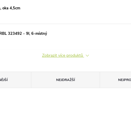
, oka 4,5cm
RBL 323492 - 9l, 6-místný
Zobrazit více produktů
ĚJŠÍ
NEJDRAŽŠÍ
NEJPR