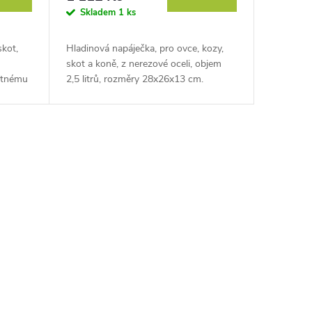
Skladem
1 ks
kot,
Hladinová napáječka, pro ovce, kozy,
skot a koně, z nerezové oceli, objem
ětnému
2,5 litrů, rozměry 28x26x13 cm.
evte
Zajistěte svým zvířatům nepřetržitý...
o...