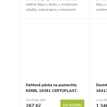
ů
u
mléčné žlázy u skotu, s rostlinnými
žlázy u
výtažky, zelené barvy s hmotností
rostlin
k
balení 1kg.
účinkem
Pokud máte chov skotu a trápí Vás...
t
ů
Dehtová páska na paznechty
Dezin
KERBL 16381 CERTOPLAST,
16413
45mm/25m, černá
85x6
221 Kč bez DPH
1 112 K
267 Kč
1 34
DO KOŠÍKU