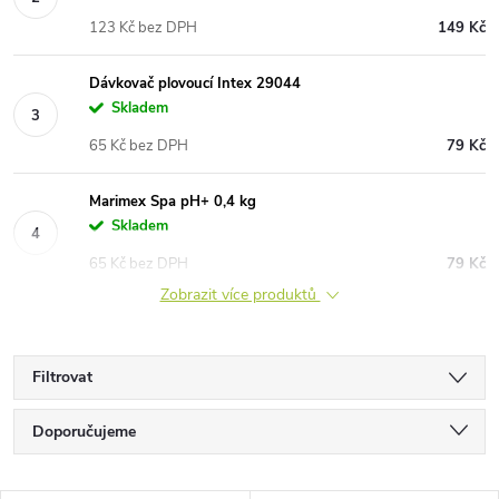
123 Kč bez DPH
149 Kč
Dávkovač plovoucí Intex 29044
Skladem
65 Kč bez DPH
79 Kč
Marimex Spa pH+ 0,4 kg
Skladem
65 Kč bez DPH
79 Kč
Zobrazit více produktů
Filtrovat
Ř
Doporučujeme
a
Nejlevnější