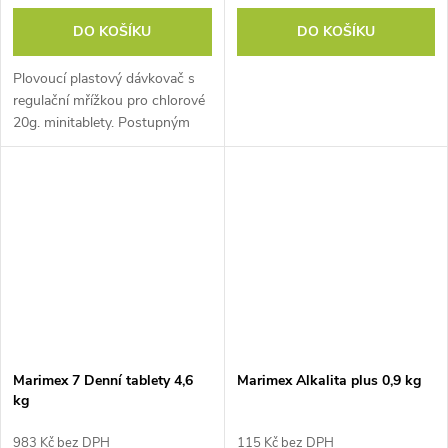
DO KOŠÍKU
DO KOŠÍKU
Plovoucí plastový dávkovač s
regulační mřížkou pro chlorové
20g. minitablety. Postupným
uvolňováním chloru zajišťuje v
průběhu sezony stálou
dezinfekci bazénu. Průměr: 12
cm
Marimex 7 Denní tablety 4,6
Marimex Alkalita plus 0,9 kg
kg
983 Kč bez DPH
115 Kč bez DPH