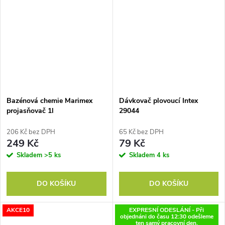
Bazénová chemie Marimex
Dávkovač plovoucí Intex
projasňovač 1l
29044
206 Kč bez DPH
65 Kč bez DPH
249 Kč
79 Kč
Skladem
>5 ks
Skladem
4 ks
DO KOŠÍKU
DO KOŠÍKU
AKCE10
EXPRESNÍ ODESLÁNÍ - Při
objednáni do času 12:30 odešleme
ten samý pracovní den.