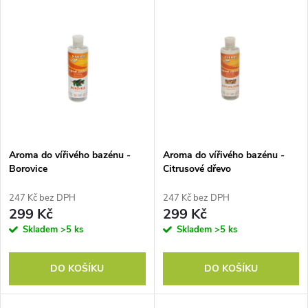
V
Nejdražší
z
ý
Nejprodávanější
e
p
Abecedně
n
i
í
s
p
Aroma do vířivého bazénu -
Aroma do vířivého bazénu -
Borovice
Citrusové dřevo
p
r
247 Kč bez DPH
247 Kč bez DPH
r
299 Kč
299 Kč
o
Skladem
>5 ks
Skladem
>5 ks
o
d
DO KOŠÍKU
DO KOŠÍKU
d
u