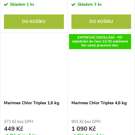
Skladem
1 ks
Skladem
3 ks
DO KOŠÍKU
DO KOŠÍKU
EXPRESNÍ ODESLÁNÍ - Při
objednáni do času 12:30 odešleme
ten samý pracovní den.
Marimex Chlor Triplex 1,6 kg
Marimex Chlor Triplex 4,6 kg
371 Kč bez DPH
901 Kč bez DPH
449 Kč
1 090 Kč