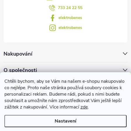
u
733 24 22 55
elektrobenes
elektrobenes
Nakupování
O společnosti
Chtěli bychom, aby se Vám na našem e-shopu nakupovalo
Facebook
co nejlépe. Proto naše stránka používá soubory cookies k
personalizaci reklam. Budeme rádi, pokud s nimi budete
souhlasit a umožníte nám zprostředkovat Vám ještě lepší
zážitek z nakupování. Více informací
zde
.
Užitečné informace
Nastavení