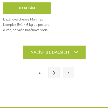
DO KOŠÍKU
Bazénová chemie Marimex
Komplex 5v1 4,6 kg se postará
o vše, co vaše bazénová voda
potřebuje, aby zůstala
průzračná a křišťálově čistá.
První všestranný přípravek
O
svého druhu na...
NAČÍST 21 DALŠÍCH
v
l
S
1
4
t
á
r
d
á
a
n
k
c