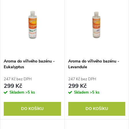
u
k
k
t
t
ů
ů
Aroma do vířivého bazénu -
Aroma do vířivého bazénu -
Eukalyptus
Levandule
247 Kč bez DPH
247 Kč bez DPH
299 Kč
299 Kč
Skladem
>5 ks
Skladem
>5 ks
DO KOŠÍKU
DO KOŠÍKU