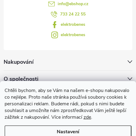
s
info
@
ebshop.cz
u
733 24 22 55
elektrobenes
elektrobenes
Nakupování
O společnosti
Chtěli bychom, aby se Vám na našem e-shopu nakupovalo
Facebook
co nejlépe. Proto naše stránka používá soubory cookies k
personalizaci reklam. Budeme rádi, pokud s nimi budete
souhlasit a umožníte nám zprostředkovat Vám ještě lepší
zážitek z nakupování. Více informací
zde
.
Užitečné informace
Nastavení