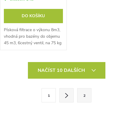
DO KOŠÍKU
Písková filtrace o výkonu 8m3,
vhodná pro bazény do objemu
45 m3, 6cestný ventil, na 75 kg
písku, předfiltr hrubých
nečistot, výkonné čerpadlo
550W, vypouštěcí ventil
O
NAČÍST 10 DALŠÍCH
v
l
S
1
2
t
á
r
d
á
a
n