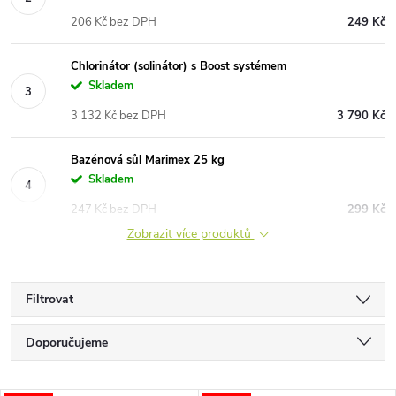
206 Kč bez DPH
249 Kč
Chlorinátor (solinátor) s Boost systémem
Skladem
3 132 Kč bez DPH
3 790 Kč
Bazénová sůl Marimex 25 kg
Skladem
247 Kč bez DPH
299 Kč
Zobrazit více produktů
Filtrovat
Ř
Doporučujeme
a
Nejlevnější