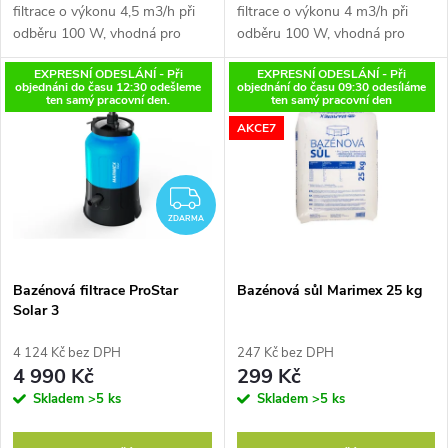
u
filtrace o výkonu 4,5 m3/h při
filtrace o výkonu 4 m3/h při
k
odběru 100 W, vhodná pro
odběru 100 W, vhodná pro
k
bazény do objemu 12 m3,
bazény do objemu 15 m3,
EXPRESNÍ ODESLÁNÍ - Při
EXPRESNÍ ODESLÁNÍ - Při
t
revoluční filtrační médium
revoluční filtrační médium
objednáni do času 12:30 odešleme
objednání do času 09:30 odesíláme
ChemoFlow součástí balení, až
ChemoFlow součástí balení,
t
ten samý pracovní den.
ten samý pracovní den
o 50% nižší...
vícecestný ventil,...
ů
AKCE7
ů
ZDARMA
ZDARMA
Bazénová filtrace ProStar
Bazénová sůl Marimex 25 kg
Solar 3
4 124 Kč bez DPH
247 Kč bez DPH
4 990 Kč
299 Kč
Skladem
>5 ks
Skladem
>5 ks