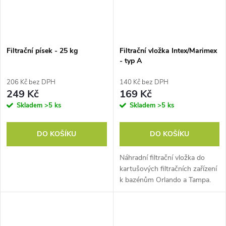
Filtrační písek - 25 kg
Filtrační vložka Intex/Marimex
- typ A
206 Kč bez DPH
140 Kč bez DPH
249 Kč
169 Kč
Skladem
>5 ks
Skladem
>5 ks
DO KOŠÍKU
DO KOŠÍKU
Náhradní filtrační vložka do
kartušových filtračních zařízení
k bazénům Orlando a Tampa.
Filtrační vložka je papírová a lze
ji čistit proudem vody. Náhradní
filtrační vložka je...