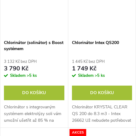
Chlorinátor (solinátor) s Boost
Chlorinátor Intex QS200
systémem
3 132 Kč bez DPH
1 445 Kč bez DPH
3 790 Kč
1 749 Kč
Skladem
>5 ks
Skladem
>5 ks
DO KOŠÍKU
DO KOŠÍKU
Chlorinátor s integrovaným
Chlorinátor KRYSTAL CLEAR
systémem elektrolýzy soli vám
QS 200 do 8.3 m3 - Intex
umožní ušetřit až 85 % na
26662 Už nebudete potřebovat
bazénové chemii. Vhodné pro
žádný balený chlor. Použijte
AKCE5
nadzemní bazény o objemu
obyčejnou 100% kuchyňskou