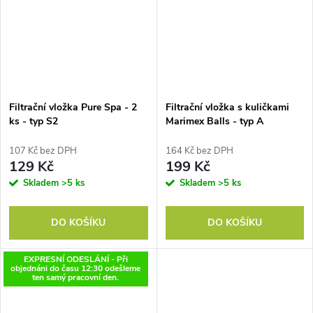
Filtrační vložka Pure Spa - 2
Filtrační vložka s kuličkami
ks - typ S2
Marimex Balls - typ A
107 Kč bez DPH
164 Kč bez DPH
129 Kč
199 Kč
Skladem
>5 ks
Skladem
>5 ks
DO KOŠÍKU
DO KOŠÍKU
EXPRESNÍ ODESLÁNÍ - Při
objednáni do času 12:30 odešleme
ten samý pracovní den.