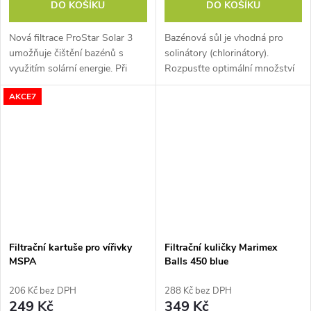
DO KOŠÍKU
DO KOŠÍKU
Nová filtrace ProStar Solar 3
Bazénová sůl je vhodná pro
umožňuje čištění bazénů s
solinátory (chlorinátory).
využitím solární energie. Při
Rozpusťte optimální množství
nízkém slunečním svitu lze
soli v nádobě a roztok následně
AKCE7
napájet přímo ze sítě. Je určena
vylijte přímo do bazénu. Pro
pro všechny typy nadzemních...
přípravu ideální koncentrace
se...
Filtrační kartuše pro vířivky
Filtrační kuličky Marimex
MSPA
Balls 450 blue
206 Kč bez DPH
288 Kč bez DPH
249 Kč
349 Kč