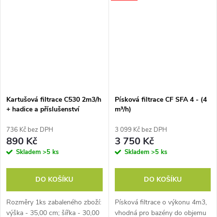
vody 26 m3.
sůl (bez jodu). Automatický
časovač...
Kartušová filtrace C530 2m3/h
Písková filtrace CF SFA 4 - (4
+ hadice a příslušenství
m³/h)
736 Kč bez DPH
3 099 Kč bez DPH
890 Kč
3 750 Kč
Skladem
>5 ks
Skladem
>5 ks
DO KOŠÍKU
DO KOŠÍKU
Rozměry 1ks zabaleného zboží:
Písková filtrace o výkonu 4m3,
výška - 35,00 cm; šířka - 30,00
vhodná pro bazény do objemu