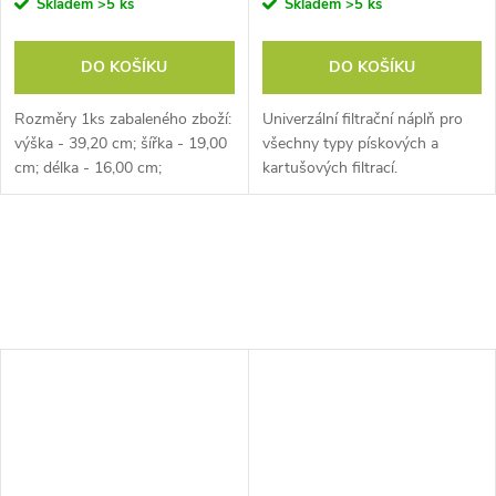
Skladem
>5 ks
Skladem
>5 ks
DO KOŠÍKU
DO KOŠÍKU
Rozměry 1ks zabaleného zboží:
Univerzální filtrační náplň pro
výška - 39,20 cm; šířka - 19,00
všechny typy pískových a
cm; délka - 16,00 cm;
kartušových filtrací.
hmotnost: 1 ks. Ve skupinovém
balení: 9 ks