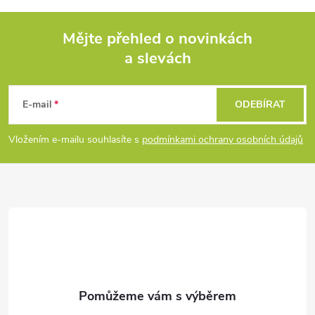
k
c
o
í
Mějte přehled o novinkách
v
a slevách
á
Z
p
n
r
á
í
E-mail
ODEBÍRAT
v
p
Vložením e-mailu souhlasíte s
podmínkami ochrany osobních údajů
k
a
y
t
v
ý
í
p
i