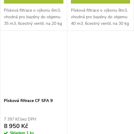
Písková filtrace o výkonu 6m3,
Písková filtrace o výkonu 8m3,
vhodná pro bazény do objemu
vhodná pro bazény do objemu
35 m3, 6cestný ventil, na 20 kg
40 m3, 6cestný ventil, na 30 kg
písku, předfiltr hrubých
písku, předfiltr hrubých
nečistot, výkonné čerpadlo
nečistot, výkonné čerpadlo
400W, vypouštěcí ventil
550W, vypouštěcí ventil
Písková filtrace CF SFA 9
7 397 Kč bez DPH
8 950 Kč
Skladem
1 ks