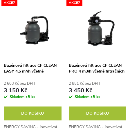
V
AKCE7
AKCE7
Nejdražší
z
ý
Nejprodávanější
e
p
Abecedně
n
i
í
s
p
Bazénová filtrace CF CLEAN
Bazénová filtrace CF CLEAN
EASY 4,5 m³/h včetně
PRO 4 m3/h včetně filtračních
p
filtračních kuliček
kuliček
r
2 603 Kč bez DPH
2 851 Kč bez DPH
r
3 150 Kč
3 450 Kč
o
Skladem
>5 ks
Skladem
>5 ks
o
d
DO KOŠÍKU
DO KOŠÍKU
d
u
ENERGY SAVING - inovativní
ENERGY SAVING - inovativní