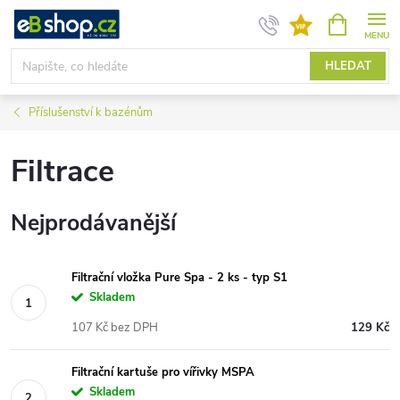
Přejít
NÁKUPNÍ
KOŠÍK
na
obsah
HLEDAT
Příslušenství k bazénům
Filtrace
Nejprodávanější
Filtrační vložka Pure Spa - 2 ks - typ S1
Skladem
107 Kč bez DPH
129 Kč
Filtrační kartuše pro vířivky MSPA
Skladem