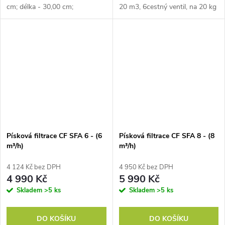
cm; délka - 30,00 cm;
20 m3, 6cestný ventil, na 20 kg
hmotnost: 2,99 kg
písku, vypouštěcí ventil,
výkonné čerpadlo
Písková filtrace CF SFA 6 - (6
Písková filtrace CF SFA 8 - (8
m³/h)
m³/h)
4 124 Kč bez DPH
4 950 Kč bez DPH
4 990 Kč
5 990 Kč
Skladem
>5 ks
Skladem
>5 ks
DO KOŠÍKU
DO KOŠÍKU