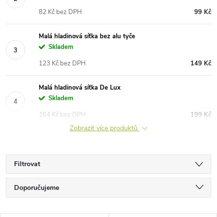
82 Kč bez DPH
99 Kč
Malá hladinová síťka bez alu tyče
Skladem
123 Kč bez DPH
149 Kč
Malá hladinová síťka De Lux
Skladem
164 Kč bez DPH
199 Kč
Zobrazit více produktů
Filtrovat
Ř
Doporučujeme
a
Nejlevnější