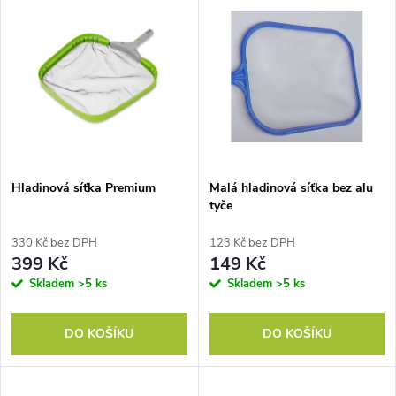
u
k
k
t
t
ů
ů
Hladinová síťka Premium
Malá hladinová síťka bez alu
tyče
330 Kč bez DPH
123 Kč bez DPH
399 Kč
149 Kč
Skladem
>5 ks
Skladem
>5 ks
DO KOŠÍKU
DO KOŠÍKU