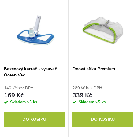
V
Nejdražší
z
ý
Nejprodávanější
e
p
Abecedně
n
i
í
s
p
Bazénový kartáč - vysavač
Dnová síťka Premium
Ocean Vac
p
r
140 Kč bez DPH
280 Kč bez DPH
r
169 Kč
339 Kč
o
Skladem
>5 ks
Skladem
>5 ks
o
d
DO KOŠÍKU
DO KOŠÍKU
d
u