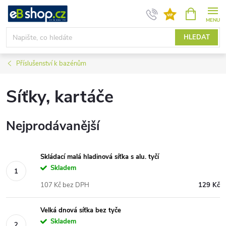
Přejít
NÁKUPNÍ
KOŠÍK
na
obsah
HLEDAT
Příslušenství k bazénům
Síťky, kartáče
Nejprodávanější
Skládací malá hladinová síťka s alu. tyčí
Skladem
107 Kč bez DPH
129 Kč
Velká dnová síťka bez tyče
Skladem