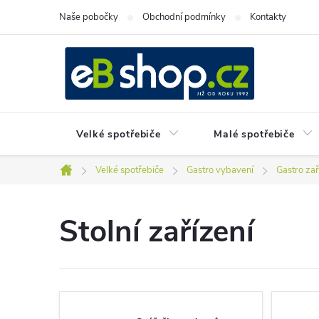
Přejít
Naše pobočky
Obchodní podmínky
Kontakty
na
obsah
Velké spotřebiče
Malé spotřebiče
Velké spotřebiče
Gastro vybavení
Gastro zař
Domů
Stolní zařízení