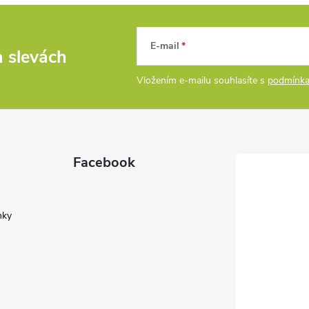
E-mail
a slevách
Vložením e-mailu souhlasíte s
podmínka
Facebook
nky