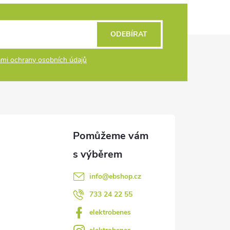
ODEBÍRAT
mi ochrany osobních údajů
info
@
ebshop.cz
733 24 22 55
elektrobenes