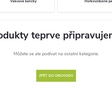
Vakuové baličky
Horkovzdušné p
odukty teprve připravuje
Můžete se ale podívat na ostatní kategorie.
ZPĚT DO OBCHODU