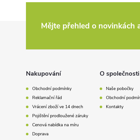
Z
Mějte přehled o novinkách
á
p
a
Nakupování
O společnosti
t
Obchodní podmínky
Naše pobočky
Reklamační řád
Obchodní podmí
í
Vrácení zboží ve 14 dnech
Kontakty
Pojištění prodloužené záruky
Cenová nabídka na míru
Doprava