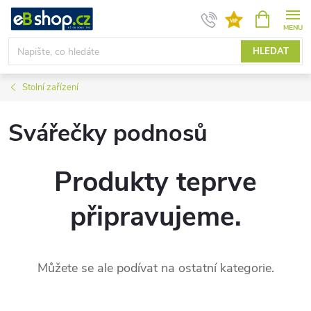
Přejít
NÁKUPNÍ
KOŠÍK
na
obsah
HLEDAT
Stolní zařízení
Svářečky podnosů
Produkty teprve
připravujeme.
Můžete se ale podívat na ostatní kategorie.