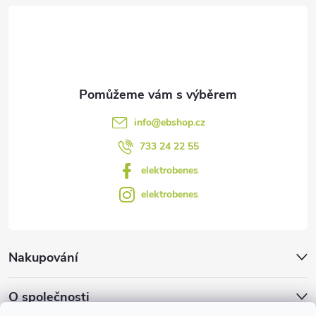
t
í
info
@
ebshop.cz
733 24 22 55
elektrobenes
elektrobenes
Nakupování
O společnosti