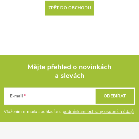
ZPĚT DO OBCHODU
Mějte přehled o novinkách
a slevách
Z
á
E-mail
ODEBÍRAT
p
Vložením e-mailu souhlasíte s
podmínkami ochrany osobních údajů
a