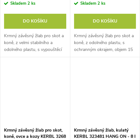
Skladem
2 ks
Skladem
2 ks
DO KOŠÍKU
DO KOŠÍKU
Krmný závěsný žlab pro skot a
Krmný závěsný žlab pro skot a
koně, z velmi stabilního a
koně, z odolného plastu, s
odolného plastu, s vypouštěcí
ochranným okrajem, objem 15
zátkou, objem 9 litrů, rozměry
litrů, rozměry 42x30x32 cm.
33x28x33,5 cm. Objevte
Objevte závěsný žlab pro skot a
závěsný žlab pro skot a koně
koně a...
a...
Krmný závěsný žlab pro skot,
Krmný závěsný žlab, kulatý
koně, ovce a kozy KERBL 3268
KERBL 323481 HANG ON - 8 l