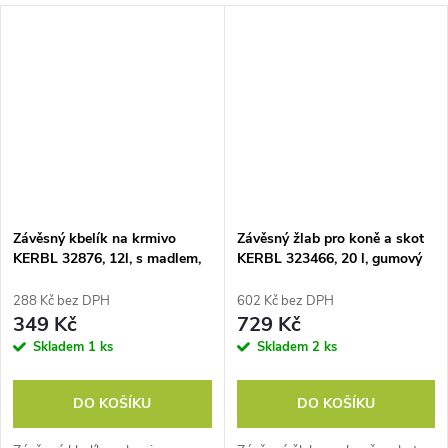
Závěsný kbelík na krmivo
Závěsný žlab pro koně a skot
KERBL 32876, 12l, s madlem,
KERBL 323466, 20 l, gumový
plastový, zelený
288 Kč bez DPH
602 Kč bez DPH
349 Kč
729 Kč
Skladem
1 ks
Skladem
2 ks
DO KOŠÍKU
DO KOŠÍKU