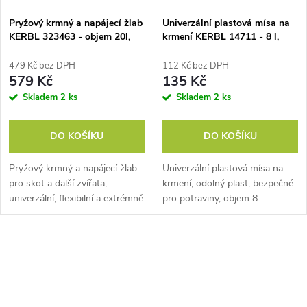
Pryžový krmný a napájecí žlab
Univerzální plastová mísa na
KERBL 323463 - objem 20l,
krmení KERBL 14711 - 8 l,
výška 18cm, průměr 48cm
zelená
479 Kč bez DPH
112 Kč bez DPH
579 Kč
135 Kč
Skladem
2 ks
Skladem
2 ks
DO KOŠÍKU
DO KOŠÍKU
Pryžový krmný a napájecí žlab
Univerzální plastová mísa na
pro skot a další zvířata,
krmení, odolný plast, bezpečné
univerzální, flexibilní a extrémně
pro potraviny, objem 8
odolný, objem 20 l, průměr 48
l, rozměry 18,5 x 31,5 cm.
cm, výška 18 cm. Hledáte
Univerzální plastová mísa na
vhodný krmný žlab či žlab pro...
krmení je...