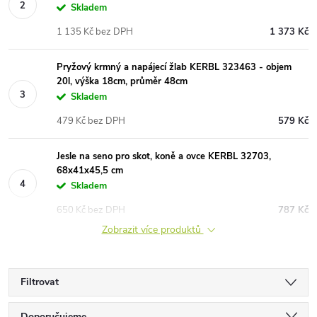
Skladem
1 135 Kč bez DPH
1 373 Kč
Pryžový krmný a napájecí žlab KERBL 323463 - objem
20l, výška 18cm, průměr 48cm
Skladem
479 Kč bez DPH
579 Kč
Jesle na seno pro skot, koně a ovce KERBL 32703,
68x41x45,5 cm
Skladem
650 Kč bez DPH
787 Kč
Zobrazit více produktů
Filtrovat
Doporučujeme