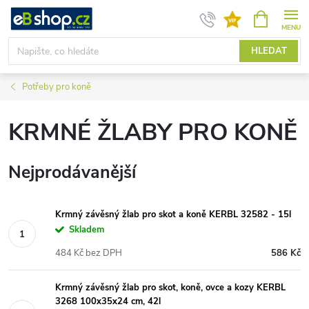
Přejít
NÁKUPNÍ
KOŠÍK
na
obsah
HLEDAT
Potřeby pro koně
KRMNÉ ŽLABY PRO KONĚ
Nejprodávanější
Krmný závěsný žlab pro skot a koně KERBL 32582 - 15l
Skladem
484 Kč bez DPH
586 Kč
Krmný závěsný žlab pro skot, koně, ovce a kozy KERBL
3268 100x35x24 cm, 42l