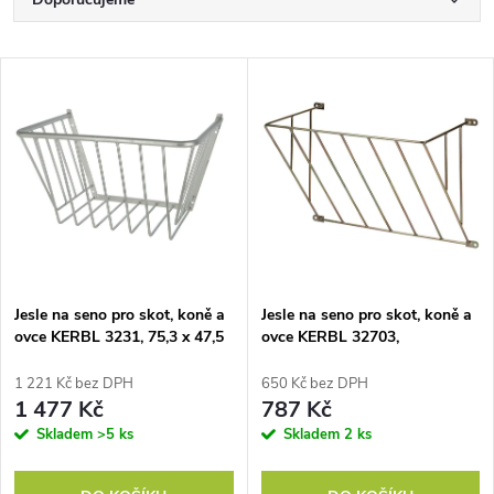
Ř
a
Nejlevnější
V
Nejdražší
z
ý
Nejprodávanější
e
p
Abecedně
n
i
í
s
p
Jesle na seno pro skot, koně a
Jesle na seno pro skot, koně a
ovce KERBL 3231, 75,3 x 47,5
ovce KERBL 32703,
p
x 46,5 cm, pozinkované
68x41x45,5 cm
r
1 221 Kč bez DPH
650 Kč bez DPH
r
1 477 Kč
787 Kč
o
Skladem
>5 ks
Skladem
2 ks
o