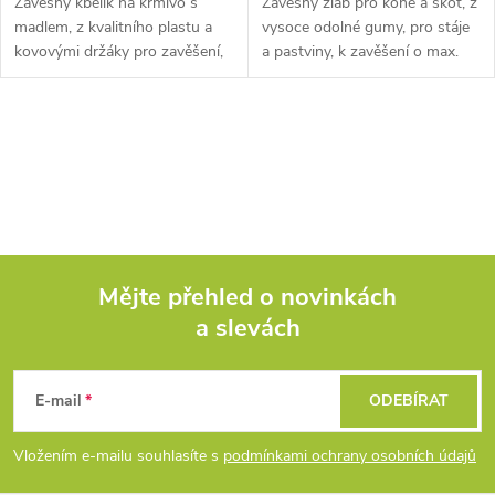
Závěsný kbelík na krmivo s
Závěsný žlab pro koně a skot, z
madlem, z kvalitního plastu a
vysoce odolné gumy, pro stáje
kovovými držáky pro zavěšení,
a pastviny, k zavěšení o max.
přídavná rukojeť, objem 12 l.
tloušťce 50 mm, objem 20 l.
Tento praktický závěsný kbelík
Zajistěte svým zvířatům
je ideální pro...
pohodlný přístup ke...
O
v
l
á
Mějte přehled o novinkách
d
a slevách
Z
a
á
c
E-mail
ODEBÍRAT
p
í
Vložením e-mailu souhlasíte s
podmínkami ochrany osobních údajů