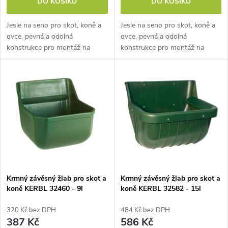
d
DO KOŠÍKU
DO KOŠÍKU
d
u
Jesle na seno pro skot, koně a
Jesle na seno pro skot, koně a
u
ovce, pevná a odolná
ovce, pevná a odolná
k
konstrukce pro montáž na
konstrukce pro montáž na
k
stěnu, pozinkované, rozměry
stěnu, pozinkované, rozměry
t
73,3x47,5x46,5 cm. Objevte
68x41x45,5 cm.
praktické a velmi odolné jesle
Objevte praktické a velmi
t
na seno pro...
odolné jesle na seno pro...
ů
ů
Krmný závěsný žlab pro skot a
Krmný závěsný žlab pro skot a
koně KERBL 32460 - 9l
koně KERBL 32582 - 15l
320 Kč bez DPH
484 Kč bez DPH
387 Kč
586 Kč