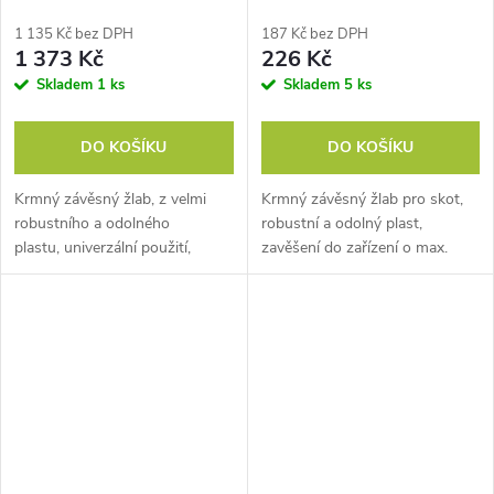
100x35x24 cm, 42l
1 135 Kč bez DPH
187 Kč bez DPH
1 373 Kč
226 Kč
Skladem
1 ks
Skladem
5 ks
DO KOŠÍKU
DO KOŠÍKU
Krmný závěsný žlab, z velmi
Krmný závěsný žlab pro skot,
robustního a odolného
robustní a odolný plast,
plastu, univerzální použití,
zavěšení do zařízení o max.
rychlá montáž, objem 42
tloušťce 40 mm, objem 8 litrů,
l, rozměry 100x35x24 cm.
rozměry 27x35x25 cm.
Objevte perfektní závěsný...
Vylepšete krmení svých zvířat s
kulatým...