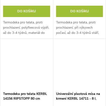
DO KOŠÍKU
DO KOŠÍKU
Termodeka pro telata, proti
Termodeka pro telata, proti
prochlazení, polyfleecová výplň,
prochlazení, při výkyvech
až do 3-4 týdnů, materiál do
počasí, až do 3-4 týdnů stáří,
3000 mm, délka 80 cm.
materiál do 3000mm, délka 70
Zajistěte&nbspsvým&nbsptelatům
cm. Zajistěte svým telatům
teplo a pohodlí s naší...
teplo a pohodlí s naší...
Termodeka pro telata KERBL
Univerzální plastová mísa na
14156 RIPSTOPP 80 cm
krmení KERBL 14711 - 8 l,
zelená