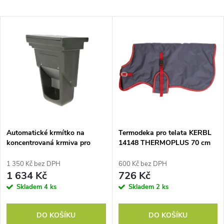
a
Nejlevnější
V
Nejdražší
z
ý
Nejprodávanější
e
p
Abecedně
n
i
í
s
p
Automatické krmítko na
Termodeka pro telata KERBL
koncentrovaná krmiva pro
14148 THERMOPLUS 70 cm
p
telata KERBL 144353 FEED
r
BOX 13 l
1 350 Kč bez DPH
600 Kč bez DPH
r
1 634 Kč
726 Kč
o
Skladem
4 ks
Skladem
2 ks
o
d
DO KOŠÍKU
DO KOŠÍKU