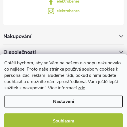
elektrobenes
i
elektrobenes
s
u
Nakupování
O společnosti
Chtěli bychom, aby se Vám na našem e-shopu nakupovalo
Facebook
co nejlépe. Proto naše stránka používá soubory cookies k
personalizaci reklam. Budeme rádi, pokud s nimi budete
souhlasit a umožníte nám zprostředkovat Vám ještě lepší
zážitek z nakupování. Více informací
zde
.
Užitečné informace
Nastavení
Souhlasím