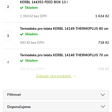
KERBL 144353 FEED BOX 13 l
Skladem
1 350 Kč bez DPH
1 634 Kč
Termodeka pro telata KERBL 14149 THERMOPLUS 80 cm
Skladem
593 Kč bez DPH
718 Kč
Termodeka pro telata KERBL 14148 THERMOPLUS 70 cm
Skladem
600 Kč bez DPH
726 Kč
Zobrazit více produktů
Filtrovat
Ř
Doporučujeme