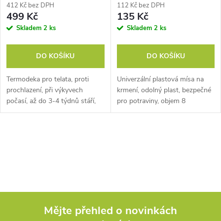
412 Kč bez DPH
112 Kč bez DPH
499 Kč
135 Kč
Skladem
2 ks
Skladem
2 ks
DO KOŠÍKU
DO KOŠÍKU
Termodeka pro telata, proti
Univerzální plastová mísa na
prochlazení, při výkyvech
krmení, odolný plast, bezpečné
počasí, až do 3-4 týdnů stáří,
pro potraviny, objem 8
materiál až do 3000mm, délka
l, rozměry 18,5 x 31,5 cm.
80cm. Zajistěte svým telatům
Univerzální plastová mísa na
teplo a pohodlí s naší...
krmení je...
O
v
l
á
Mějte přehled o novinkách
d