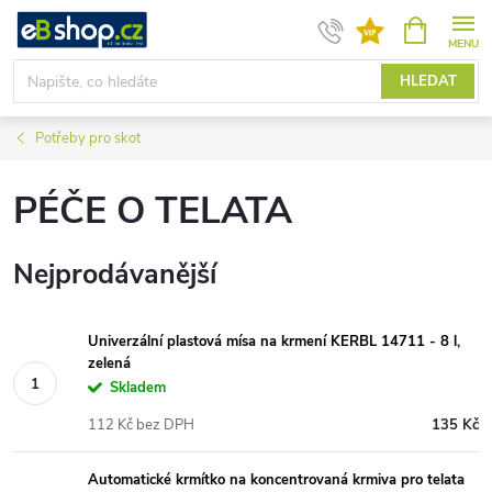
Přejít
NÁKUPNÍ
KOŠÍK
na
obsah
HLEDAT
Potřeby pro skot
PÉČE O TELATA
Nejprodávanější
Univerzální plastová mísa na krmení KERBL 14711 - 8 l,
zelená
Skladem
112 Kč bez DPH
135 Kč
Automatické krmítko na koncentrovaná krmiva pro telata