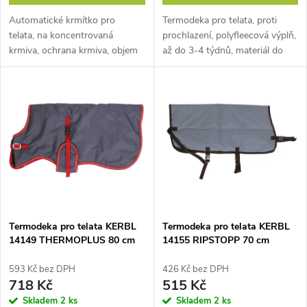
d
u
Automatické krmítko pro
Termodeka pro telata, proti
u
telata, na koncentrovaná
prochlazení, polyfleecová výplň,
k
krmiva, ochrana krmiva, objem
až do 3-4 týdnů, materiál do
k
13 litrů, rozměry 33x51,2x27
3000 mm, délka 70 cm.
t
cm. Zjednodušte rkrmení telat a
Zajistěte svým telatům teplo a
maximalizujte jejich...
pohodlí s naší moderní a...
t
ů
ů
Termodeka pro telata KERBL
Termodeka pro telata KERBL
14149 THERMOPLUS 80 cm
14155 RIPSTOPP 70 cm
593 Kč bez DPH
426 Kč bez DPH
718 Kč
515 Kč
Skladem
2 ks
Skladem
2 ks