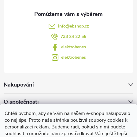
y
v
info
@
ebshop.cz
ý
733 24 22 55
p
elektrobenes
i
elektrobenes
s
u
Nakupování
O společnosti
Chtěli bychom, aby se Vám na našem e-shopu nakupovalo
Facebook
co nejlépe. Proto naše stránka používá soubory cookies k
personalizaci reklam. Budeme rádi, pokud s nimi budete
souhlasit a umožníte nám zprostředkovat Vám ještě lepší