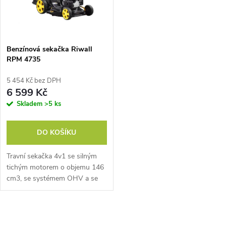
n
i
í
s
p
Benzínová sekačka Riwall
RPM 4735
p
r
5 454 Kč bez DPH
r
6 599 Kč
o
Skladem
>5 ks
o
d
DO KOŠÍKU
d
u
Travní sekačka 4v1 se silným
u
tichým motorem o objemu 146
k
cm3, se systémem OHV a se
k
snadným startováním. Nová
t
moderní konstrukce motoru
splňuje emisní normu Euro 5.
t
O
Nízká...