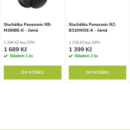
ů
ů
Sluchátka Panasonic RB-
Sluchátka Panasonic RZ-
M300BE-K - černá
B310WDE-K - černá
1 396 Kč bez DPH
1 156 Kč bez DPH
1 689 Kč
1 399 Kč
Skladem
1 ks
Skladem
2 ks
DO KOŠÍKU
DO KOŠÍKU
O
v
l