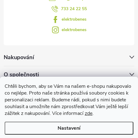
ý
733 24 22 55
p
elektrobenes
i
elektrobenes
s
u
Nakupování
O společnosti
Chtěli bychom, aby se Vám na našem e-shopu nakupovalo
Facebook
co nejlépe. Proto naše stránka používá soubory cookies k
personalizaci reklam. Budeme rádi, pokud s nimi budete
souhlasit a umožníte nám zprostředkovat Vám ještě lepší
zážitek z nakupování. Více informací
zde
.
Užitečné informace
Nastavení