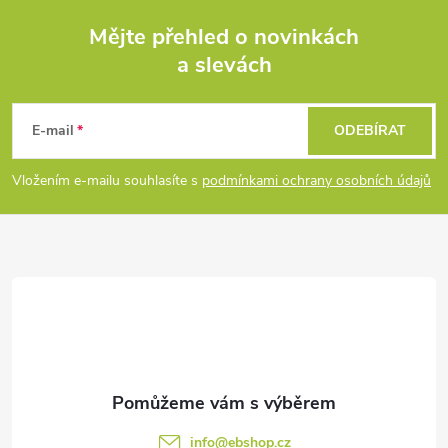
á
Mějte přehled o novinkách
d
a slevách
Z
a
á
c
E-mail
ODEBÍRAT
p
í
Vložením e-mailu souhlasíte s
podmínkami ochrany osobních údajů
p
a
r
t
v
í
k
y
v
info
@
ebshop.cz