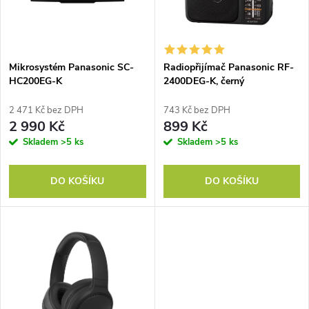
n
i
í
s
p
Mikrosystém Panasonic SC-
Radiopřijímač Panasonic RF-
HC200EG-K
2400DEG-K, černý
p
r
2 471 Kč bez DPH
743 Kč bez DPH
r
2 990 Kč
899 Kč
o
Skladem
>5 ks
Skladem
>5 ks
o
d
DO KOŠÍKU
DO KOŠÍKU
d
u
u
k
k
t
t