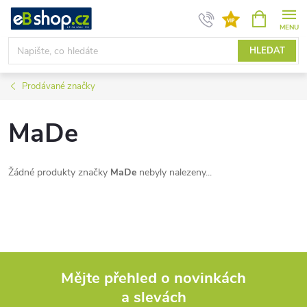
Přejít
NÁKUPNÍ
KOŠÍK
na
obsah
HLEDAT
Prodávané značky
MaDe
Žádné produkty značky
MaDe
nebyly nalezeny...
Mějte přehled o novinkách
a slevách