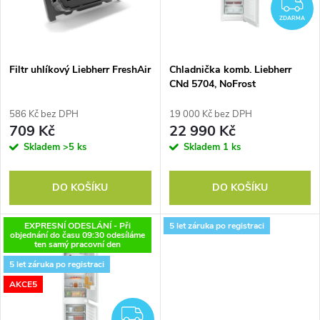
n
Z
i
ZDARMA
í
s
p
Filtr uhlíkový Liebherr FreshAir
Chladnička komb. Liebherr
CNd 5704, NoFrost
p
r
586 Kč bez DPH
19 000 Kč bez DPH
r
709 Kč
22 990 Kč
o
Skladem
>5 ks
Skladem
1 ks
o
d
DO KOŠÍKU
DO KOŠÍKU
d
u
EXPRESNÍ ODESLÁNÍ - Při
5 let záruka po registraci
u
objednání do času 09:30 odesíláme
ten samý pracovní den
k
k
5 let záruka po registraci
t
AKCE5
t
ZDARMA