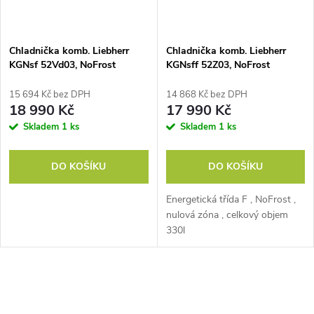
Chladnička komb. Liebherr
Chladnička komb. Liebherr
KGNsf 52Vd03, NoFrost
KGNsff 52Z03, NoFrost
15 694 Kč bez DPH
14 868 Kč bez DPH
18 990 Kč
17 990 Kč
Skladem
1 ks
Skladem
1 ks
DO KOŠÍKU
DO KOŠÍKU
Energetická třída F , NoFrost ,
nulová zóna , celkový objem
330l