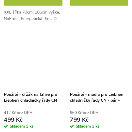
XXL šířka 70cm, 186cm výška,
NoFrost, Energetická třída: D.
Použité - držák na lahve pro
Použité - madla pro Liebherr
Liebherr chladničky řady CN
chladničky řady CN - pár +
šroubky a krytky.
412 Kč bez DPH
660 Kč bez DPH
499 Kč
799 Kč
Skladem
1 ks
Skladem
1 ks