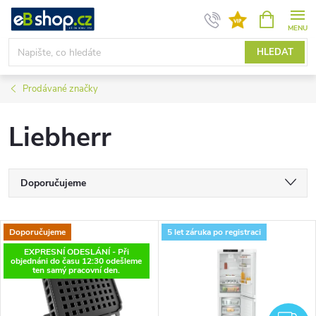
Přejít
NÁKUPNÍ
KOŠÍK
na
obsah
HLEDAT
Prodávané značky
Liebherr
Ř
Doporučujeme
a
Nejlevnější
V
Doporučujeme
5 let záruka po registraci
Nejdražší
z
EXPRESNÍ ODESLÁNÍ - Při
ý
objednáni do času 12:30 odešleme
Nejprodávanější
ten samý pracovní den.
e
p
Abecedně