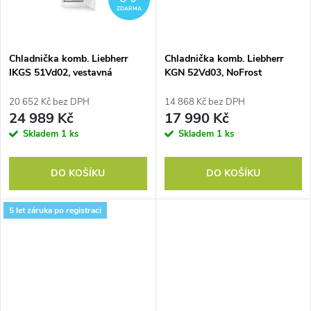
ů
ZDARMA
ů
Chladnička komb. Liebherr
Chladnička komb. Liebherr
IKGS 51Vd02, vestavná
KGN 52Vd03, NoFrost
20 652 Kč bez DPH
14 868 Kč bez DPH
24 989 Kč
17 990 Kč
Skladem
1 ks
Skladem
1 ks
DO KOŠÍKU
DO KOŠÍKU
5 let záruka po registraci