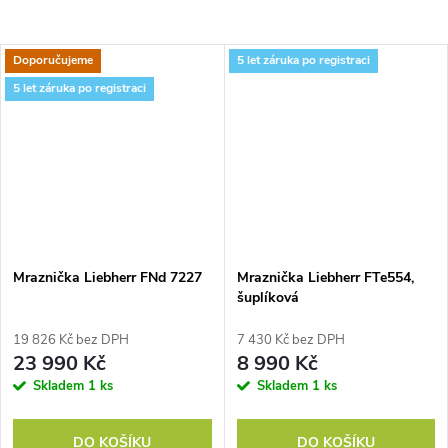
Doporučujeme
5 let záruka po registraci
5 let záruka po registraci
Mraznička Liebherr FNd 7227
Mraznička Liebherr FTe554,
šuplíková
19 826 Kč bez DPH
7 430 Kč bez DPH
23 990 Kč
8 990 Kč
Skladem
1 ks
Skladem
1 ks
DO KOŠÍKU
DO KOŠÍKU