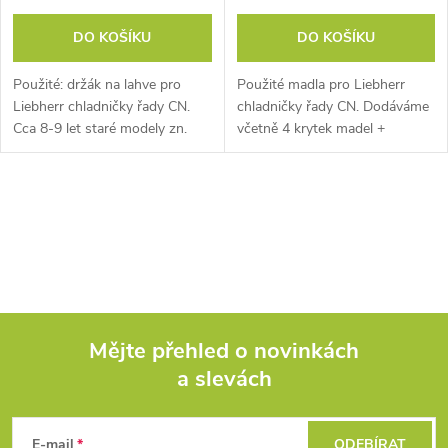
DO KOŠÍKU
DO KOŠÍKU
Použité: držák na lahve pro
Použité madla pro Liebherr
Liebherr chladničky řady CN.
chladničky řady CN. Dodáváme
Cca 8-9 let staré modely zn.
včetně 4 krytek madel +
Liebherr.
šroubky. Cca 8-9 let staré
modely zn. Liebherr.
O
v
l
á
Mějte přehled o novinkách
d
a slevách
Z
a
á
E-mail
ODEBÍRAT