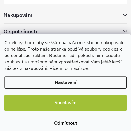
u
Nakupování
O společnosti
Chtěli bychom, aby se Vám na našem e-shopu nakupovalo
Facebook
co nejlépe. Proto naše stránka používá soubory cookies k
personalizaci reklam. Budeme rádi, pokud s nimi budete
souhlasit a umožníte nám zprostředkovat Vám ještě lepší
zážitek z nakupování. Více informací
zde
.
Užitečné informace
Nastavení
Souhlasím
Copyright 2026
EBshop.cz
. Všechna práva vyhrazena.
Odmítnout
Vytvořil Shoptet