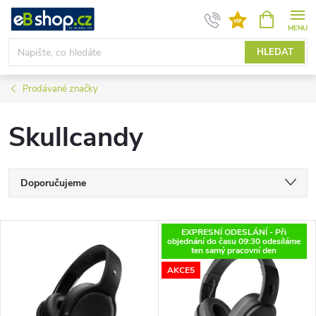
Přejít
NÁKUPNÍ
KOŠÍK
na
obsah
HLEDAT
Prodávané značky
Skullcandy
Ř
Doporučujeme
a
Nejlevnější
V
EXPRESNÍ ODESLÁNÍ - Při
Nejdražší
objednání do času 09:30 odesíláme
z
ten samý pracovní den
ý
Nejprodávanější
AKCE5
e
p
Abecedně