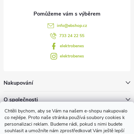
y
v
info
@
ebshop.cz
ý
733 24 22 55
p
elektrobenes
i
elektrobenes
s
u
Nakupování
O společnosti
Chtěli bychom, aby se Vám na našem e-shopu nakupovalo
Facebook
co nejlépe. Proto naše stránka používá soubory cookies k
personalizaci reklam. Budeme rádi, pokud s nimi budete
souhlasit a umožníte nám zprostředkovat Vám ještě lepší