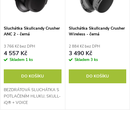
n
i
í
s
p
Sluchátka Skullcandy Crusher
Sluchátka Skullcandy Crusher
ANC 2 - černá
Wireless - černá
p
r
3 766 Kč bez DPH
2 884 Kč bez DPH
r
4 557 Kč
3 490 Kč
o
Skladem
1 ks
Skladem
3 ks
o
d
DO KOŠÍKU
DO KOŠÍKU
d
u
BEZDRÁTOVÁ SLUCHÁTKA S
u
POTLAČENÍM HLUKU, SKULL-
k
iQ® + VOICE
k
CONTROL, NASTAVITELNÝ
t
DRTIČ SMYSLOVÝCH
BASŮ, ZVUK NALADĚNÝ PRO
t
O
VÁS.