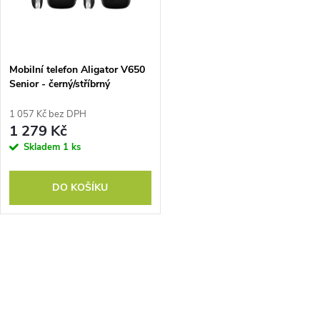
n
i
í
s
p
Mobilní telefon Aligator V650
Senior - černý/stříbrný
p
r
1 057 Kč bez DPH
r
1 279 Kč
o
Skladem
1 ks
o
d
DO KOŠÍKU
d
u
u
k
O
k
v
t
t
l