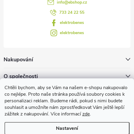
info
@
ebshop.cz
ý
733 24 22 55
p
elektrobenes
i
elektrobenes
s
u
Nakupování
O společnosti
Chtěli bychom, aby se Vám na našem e-shopu nakupovalo
Facebook
co nejlépe. Proto naše stránka používá soubory cookies k
personalizaci reklam. Budeme rádi, pokud s nimi budete
souhlasit a umožníte nám zprostředkovat Vám ještě lepší
zážitek z nakupování. Více informací
zde
.
Užitečné informace
Nastavení