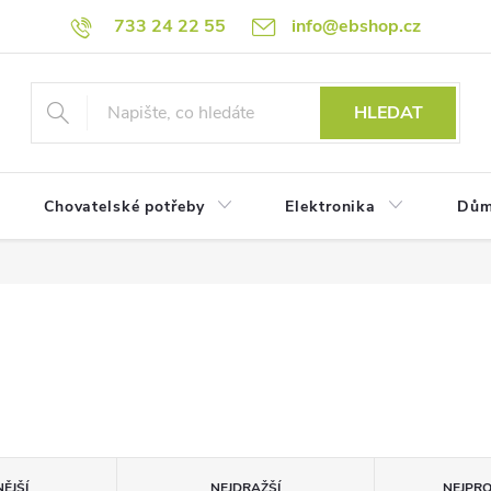
733 24 22 55
info@ebshop.cz
HLEDAT
Chovatelské potřeby
Elektronika
Dům
ĚJŠÍ
NEJDRAŽŠÍ
NEJPR