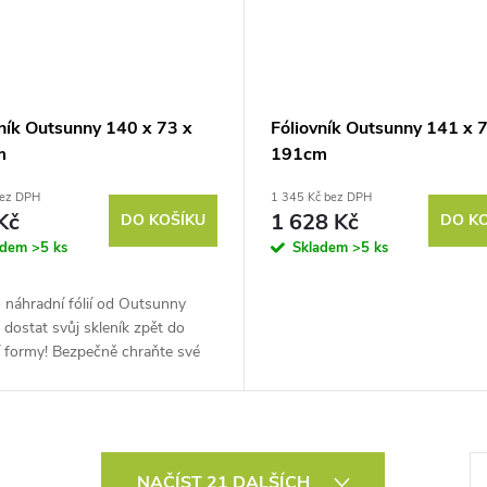
vník Outsunny 140 x 73 x
Fóliovník Outsunny 141 x 
m
191cm
bez DPH
1 345 Kč bez DPH
Kč
1 628 Kč
DO KOŠÍKU
DO K
adem
>5 ks
Skladem
>5 ks
 náhradní fólií od Outsunny
dostat svůj skleník zpět do
í formy! Bezpečně chraňte své
y před mrazem, ptáky a jinými
čími. Průhledná plachta je...
S
NAČÍST 21 DALŠÍCH