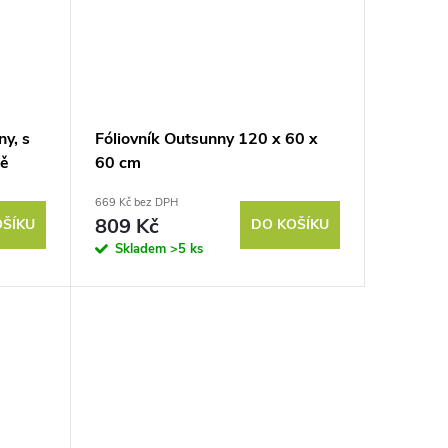
y, s
Fóliovník Outsunny 120 x 60 x
ně
60 cm
,
669 Kč bez DPH
809 Kč
OŠÍKU
DO KOŠÍKU
Skladem
>5 ks