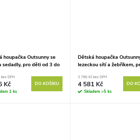
á houpačka Outsunny se
Dětská houpačka Outsunny
 sedadly, pro děti od 3 do
lezeckou sítí a žebříkem, p
 ocel, 2,7 x 1,6 x 1,8 m
od 3 do 8 let, ocelový rám,
č bez DPH
3 786 Kč bez DPH
barva
6 Kč
4 581 Kč
DO KOŠÍKU
DO K
adem
1 ks
Skladem
>5 ks