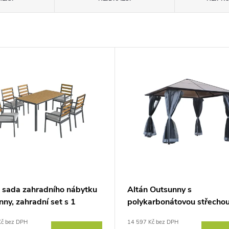
á sada zahradního nábytku
Altán Outsunny s
ny, zahradní set s 1
polykarbonátovou střechou
ím stolem, 6 židlemi a
závěsy se sítí proti hmyzu,
Kč bez DPH
14 597 Kč bez DPH
ři, na terasu, přírodní dřevo
hliníkový rám, tmavě šedý, 