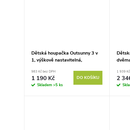
Dětská houpačka Outsunny 3 v
Dětsk
1, výškově nastavitelná,
dvěma
odnímatelné opěradlo, pro vnitřní
8 let,
983 Kč bez DPH
1 939 K
i venkovní použití, modrá+žlutá,
1 190 Kč
2 34
DO KOŠÍKU
42 x 33 x 180 cm
Skladem
>5 ks
Skl