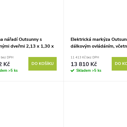
a nářadí Outsunny s
Elektrická markýza Outsunn
nými dveřmi 2,13 x 1,30 x
dálkovým ovládáním, včet
m, kovový, žlutý
montážní sady, kovový rám
č bez DPH
11 413 Kč bez DPH
tmavě šedá, 3 x 2,5 m
2 Kč
13 810 Kč
DO KOŠÍKU
DO K
adem
>5 ks
Skladem
>5 ks