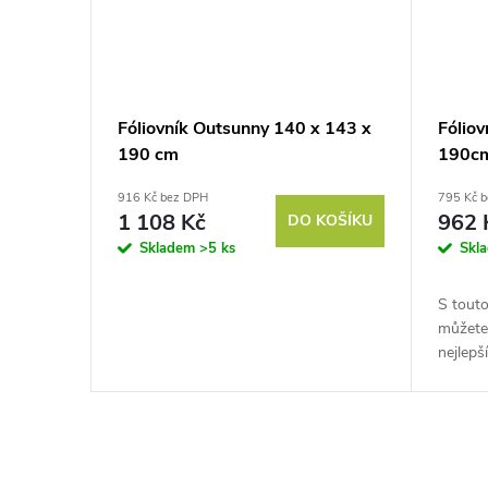
Fóliovník Outsunny 140 x 143 x
Fólio
190 cm
190c
916 Kč bez DPH
795 Kč 
1 108 Kč
962 
DO KOŠÍKU
Skladem
>5 ks
Skl
S touto
můžete 
nejlepš
rostlin
nebezpe
O