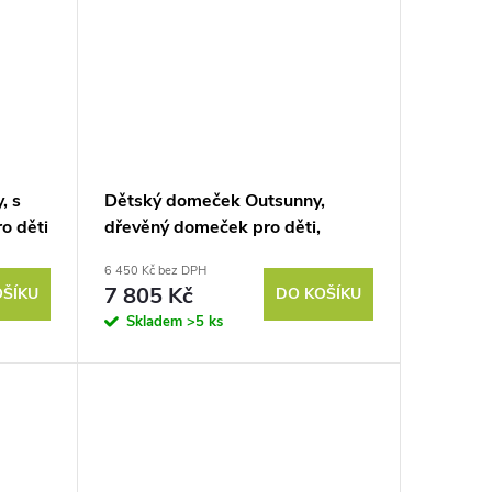
, s
Dětský domeček Outsunny,
ro děti
dřevěný domeček pro děti,
 zelená
venkovní zahradní domeček s
6 450 Kč bez DPH
okny, květináče, 3-8 let, modrý
7 805 Kč
OŠÍKU
DO KOŠÍKU
Skladem
>5 ks