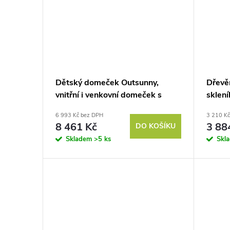
Dětský domeček Outsunny,
Dřevě
vnitřní i venkovní domeček s
sklení
dveřmi, okny a květináčem,
Sklení
6 993 Kč bez DPH
3 210 K
jedlové dřevo, šedá
dveře
8 461 Kč
3 88
DO KOŠÍKU
se 3 p
Skladem
>5 ks
Skl
záhon
Hněd