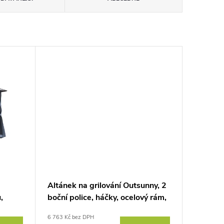
Altánek na grilování Outsunny, 2
,
boční police, háčky, ocelový rám,
1,1 x 2,3 m, tmavě šedý
6 763 Kč bez DPH
3 x 3