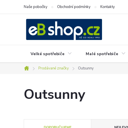
Přejít
Naše pobočky
Obchodní podmínky
Kontakty
na
obsah
Velké spotřebiče
Malé spotřebiče
Prodávané značky
Outsunny
Domů
Outsunny
Ř
DOPORUČUJEME
NEJLEVN