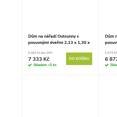
Dům na nářadí Outsunny s
Dům n
posuvnými dveřmi 2,13 x 1,30 x
posuv
1,85 cm, kov, antracitově šedá
1,85 c
6 060 Kč bez DPH
5 679 K
7 333 Kč
6 87
DO KOŠÍKU
Skladem
>5 ks
Skl