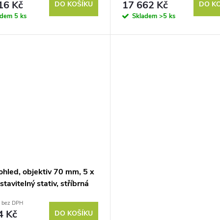
16 Kč
17 662 Kč
DO KOŠÍKU
DO K
m
adem
5 ks
Skladem
>5 ks
ohled, objektiv 70 mm, 5 x
stavitelný stativ, stříbrná
č bez DPH
4 Kč
DO KOŠÍKU