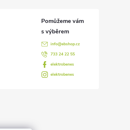
info
@
ebshop.cz
733 24 22 55
elektrobenes
elektrobenes