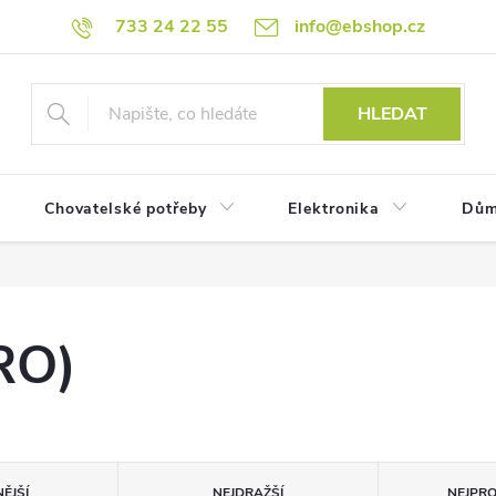
733 24 22 55
info@ebshop.cz
HLEDAT
Chovatelské potřeby
Elektronika
Dům
RO)
ĚJŠÍ
NEJDRAŽŠÍ
NEJPR