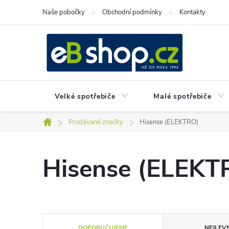
Přejít
Naše pobočky
Obchodní podmínky
Kontakty
na
obsah
Velké spotřebiče
Malé spotřebiče
Prodávané značky
Hisense (ELEKTRO)
Domů
Hisense (ELEKT
Ř
DOPORUČUJEME
NEJLEVN