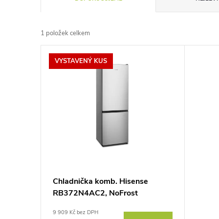
a
1
položek celkem
z
V
VYSTAVENÝ KUS
e
ý
n
p
í
i
p
s
r
p
Chladnička komb. Hisense
o
RB372N4AC2, NoFrost
r
d
9 909 Kč bez DPH