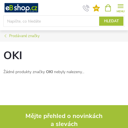
Přejít
NÁKUPNÍ
KOŠÍK
na
obsah
HLEDAT
Prodávané značky
OKI
Žádné produkty značky
OKI
nebyly nalezeny...
Mějte přehled o novinkách
a slevách