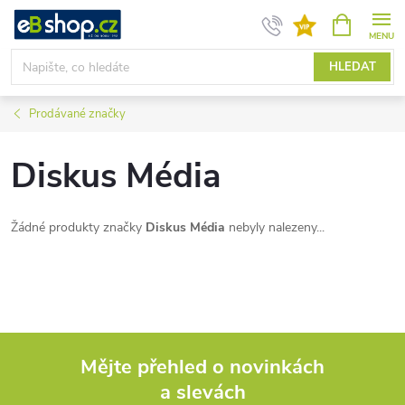
Přejít
NÁKUPNÍ
KOŠÍK
na
obsah
HLEDAT
Prodávané značky
Diskus Média
Žádné produkty značky
Diskus Média
nebyly nalezeny...
Mějte přehled o novinkách
a slevách