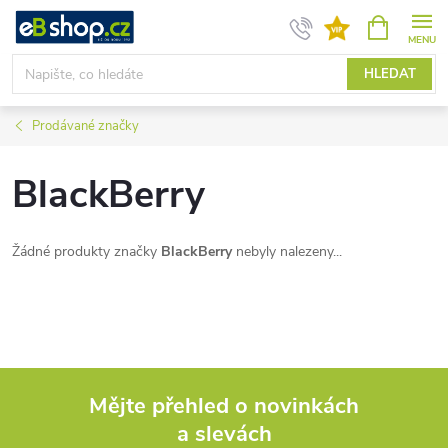
Přejít
NÁKUPNÍ
KOŠÍK
na
obsah
HLEDAT
Prodávané značky
BlackBerry
Žádné produkty značky
BlackBerry
nebyly nalezeny...
Mějte přehled o novinkách
a slevách