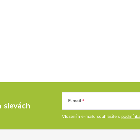
E-mail
a slevách
Vložením e-mailu souhlasíte s
podmínka