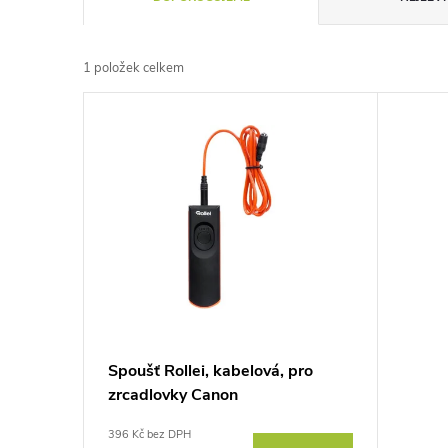
a
1
položek celkem
z
V
e
ý
n
p
í
i
p
s
r
p
Spoušť Rollei, kabelová, pro
o
zrcadlovky Canon
r
d
396 Kč bez DPH