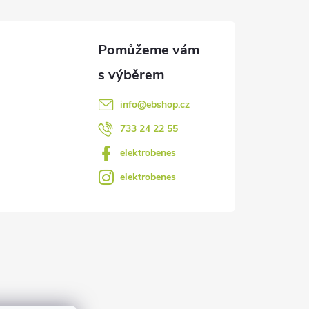
info
@
ebshop.cz
733 24 22 55
elektrobenes
elektrobenes