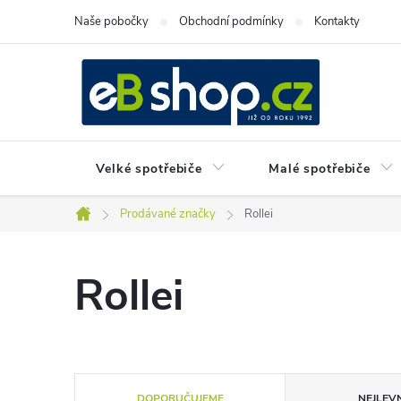
Přejít
Naše pobočky
Obchodní podmínky
Kontakty
na
obsah
Velké spotřebiče
Malé spotřebiče
Prodávané značky
Rollei
Domů
Rollei
Ř
DOPORUČUJEME
NEJLEVN