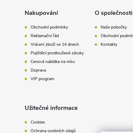
p
a
Nakupování
O společnosti
r
t
v
Obchodní podmínky
Naše pobočky
Reklamační řád
Obchodní podmí
k
í
Vrácení zboží ve 14 dnech
Kontakty
y
Pojištění prodloužené záruky
v
Cenová nabídka na míru
Doprava
ý
VIP program
p
i
Užitečné informace
s
u
Cookies
Ochrana osobních údajů