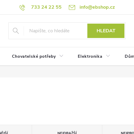
733 24 22 55
info@ebshop.cz
HLEDAT
Chovatelské potřeby
Elektronika
Dům
ĚJŠÍ
NEJDRAŽŠÍ
NEJPR