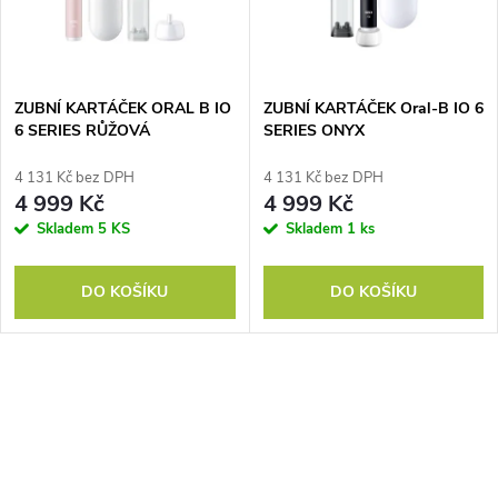
n
i
í
s
p
ZUBNÍ KARTÁČEK ORAL B IO
ZUBNÍ KARTÁČEK Oral-B IO 6
6 SERIES RŮŽOVÁ
SERIES ONYX
p
r
4 131 Kč bez DPH
4 131 Kč bez DPH
r
4 999 Kč
4 999 Kč
o
Skladem
5 KS
Skladem
1 ks
o
d
DO KOŠÍKU
DO KOŠÍKU
d
u
u
k
O
k
v
t
t
l