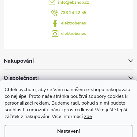
info
@
ebshop.cz
ý
733 24 22 55
p
elektrobenes
i
elektrobenes
s
u
Nakupování
O společnosti
Chtěli bychom, aby se Vám na našem e-shopu nakupovalo
Facebook
co nejlépe. Proto naše stránka používá soubory cookies k
personalizaci reklam. Budeme rádi, pokud s nimi budete
souhlasit a umožníte nám zprostředkovat Vám ještě lepší
zážitek z nakupování. Více informací
zde
.
Užitečné informace
Nastavení