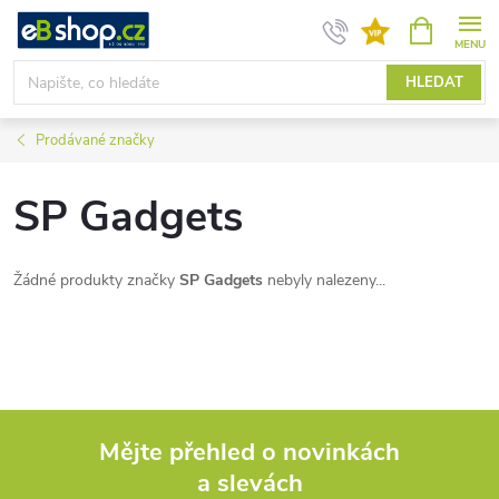
Přejít
NÁKUPNÍ
KOŠÍK
na
obsah
HLEDAT
Prodávané značky
SP Gadgets
Žádné produkty značky
SP Gadgets
nebyly nalezeny...
Mějte přehled o novinkách
a slevách