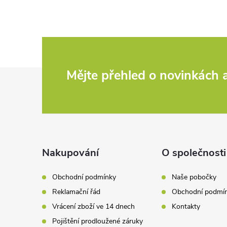
Z
Mějte přehled o novinkách
á
p
a
Nakupování
O společnosti
t
Obchodní podmínky
Naše pobočky
Reklamační řád
Obchodní podmí
í
Vrácení zboží ve 14 dnech
Kontakty
Pojištění prodloužené záruky