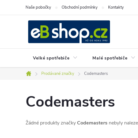
Přejít
Naše pobočky
Obchodní podmínky
Kontakty
na
obsah
Velké spotřebiče
Malé spotřebiče
Prodávané značky
Codemasters
Domů
Codemasters
Žádné produkty značky
Codemasters
nebyly nalezen