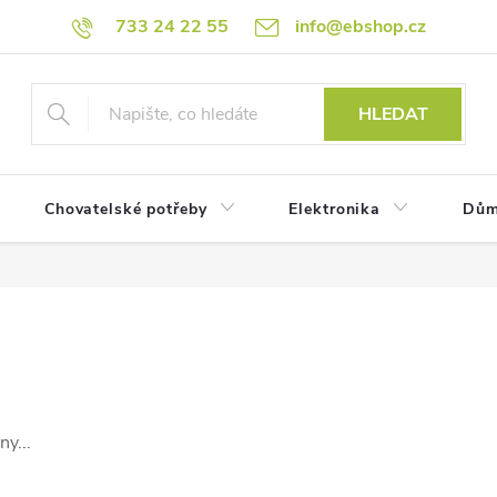
733 24 22 55
info@ebshop.cz
HLEDAT
Chovatelské potřeby
Elektronika
Dům
y...