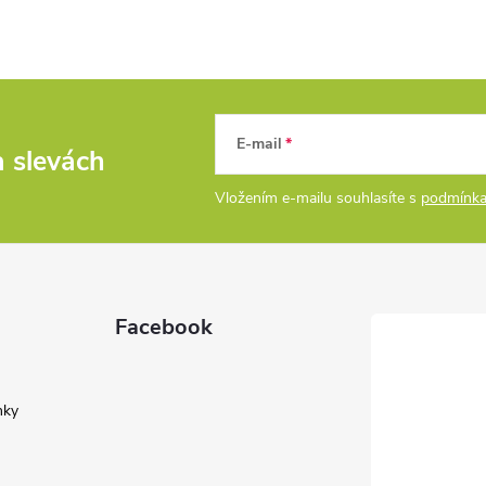
E-mail
a slevách
Vložením e-mailu souhlasíte s
podmínka
Facebook
nky