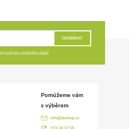
ODEBÍRAT
mi ochrany osobních údajů
info
@
ebshop.cz
733 24 22 55