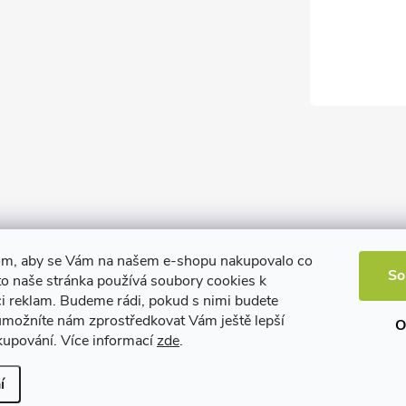
om, aby se Vám na našem e-shopu nakupovalo co
So
to naše stránka používá soubory cookies k
ci reklam. Budeme rádi, pokud s nimi budete
 umožníte nám zprostředkovat Vám ještě lepší
O
kupování. Více informací
zde
.
í