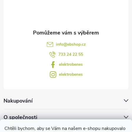
v
í
k
y
v
info
@
ebshop.cz
ý
733 24 22 55
p
elektrobenes
i
elektrobenes
s
u
Nakupování
O společnosti
Chtěli bychom, aby se Vám na našem e-shopu nakupovalo