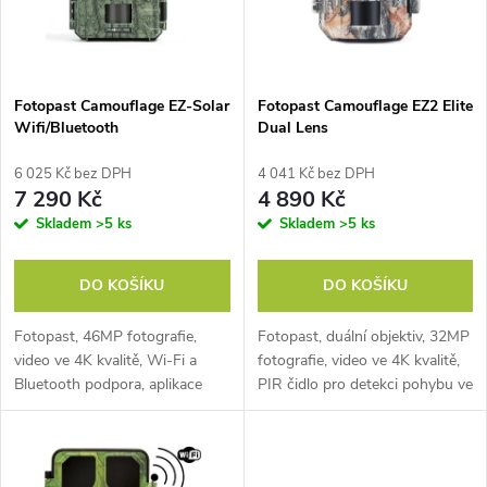
n
i
í
s
p
Fotopast Camouflage EZ-Solar
Fotopast Camouflage EZ2 Elite
Wifi/Bluetooth
Dual Lens
p
r
6 025 Kč bez DPH
4 041 Kč bez DPH
r
7 290 Kč
4 890 Kč
o
Skladem
>5 ks
Skladem
>5 ks
o
d
DO KOŠÍKU
DO KOŠÍKU
d
u
Fotopast, 46MP fotografie,
Fotopast, duální objektiv, 32MP
u
video ve 4K kvalitě, Wi-Fi a
fotografie, video ve 4K kvalitě,
k
Bluetooth podpora, aplikace
PIR čidlo pro detekci pohybu ve
k
zdarma ke stažení. PIR čidlo
dne i v noci, dlouhá výdrž
t
pro detekci pohybu ve dne i v
baterií, snadné nastavení a
noci, extra dlouhá výdrž
ovládání, dobré maskování...
t
baterií,...