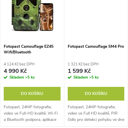
ů
ů
Fotopast Camouflage EZ45
Fotopast Camouflage SM4 Pro
Wifi/Bluetooth
4 124 Kč bez DPH
1 321 Kč bez DPH
4 990 Kč
1 599 Kč
Skladem
>5 ks
Skladem
>5 ks
DO KOŠÍKU
DO KOŠÍKU
Fotopast, 24MP fotografie,
Fotopast, 24MP fotografie,
video ve Full-HD kvalitě, Wi-Fi
video ve Full HD kvalitě, PIR
a Bluetooth podpora, aplikace
čidlo pro detekci pohybu ve dne
zdarma ke stažení. PIR čidlo
i v noci, dlouhá výdrž baterií,