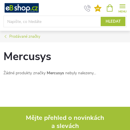
Přejít
NÁKUPNÍ
KOŠÍK
na
obsah
HLEDAT
Prodávané značky
Mercusys
Žádné produkty značky
Mercusys
nebyly nalezeny...
Mějte přehled o novinkách
a slevách