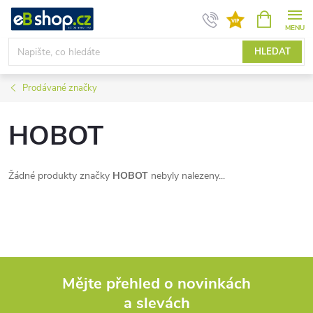
Přejít
NÁKUPNÍ
KOŠÍK
na
obsah
HLEDAT
Prodávané značky
HOBOT
Žádné produkty značky
HOBOT
nebyly nalezeny...
Mějte přehled o novinkách
a slevách