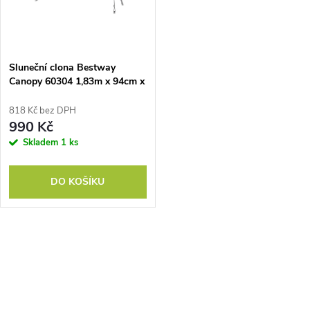
n
i
í
s
p
Sluneční clona Bestway
Canopy 60304 1,83m x 94cm x
p
1,09m
r
818 Kč bez DPH
r
990 Kč
o
Skladem
1 ks
o
d
DO KOŠÍKU
d
u
u
k
O
k
v
t
t
l