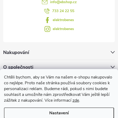
info
@
ebshop.cz
ý
733 24 22 55
p
elektrobenes
i
elektrobenes
s
u
Nakupování
O společnosti
Chtěli bychom, aby se Vám na našem e-shopu nakupovalo
Facebook
co nejlépe. Proto naše stránka používá soubory cookies k
personalizaci reklam. Budeme rádi, pokud s nimi budete
souhlasit a umožníte nám zprostředkovat Vám ještě lepší
zážitek z nakupování. Více informací
zde
.
Užitečné informace
Nastavení