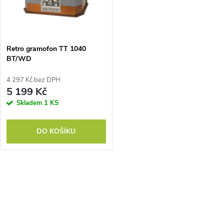
n
i
í
s
p
Retro gramofon TT 1040
BT/WD
p
r
4 297 Kč bez DPH
r
5 199 Kč
o
Skladem
1 KS
o
d
DO KOŠÍKU
d
u
u
k
O
k
v
t
t
l