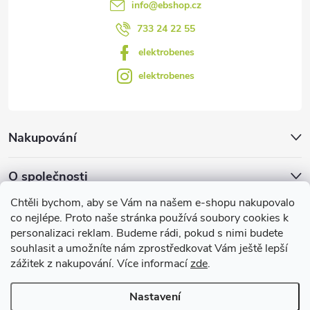
info
@
ebshop.cz
ý
733 24 22 55
p
elektrobenes
i
elektrobenes
s
u
Nakupování
O společnosti
Chtěli bychom, aby se Vám na našem e-shopu nakupovalo
Facebook
co nejlépe. Proto naše stránka používá soubory cookies k
personalizaci reklam. Budeme rádi, pokud s nimi budete
souhlasit a umožníte nám zprostředkovat Vám ještě lepší
zážitek z nakupování. Více informací
zde
.
Užitečné informace
Nastavení