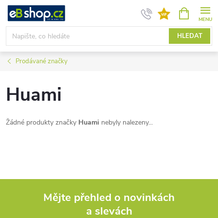
Přejít
NÁKUPNÍ
KOŠÍK
na
obsah
HLEDAT
Prodávané značky
Huami
Žádné produkty značky
Huami
nebyly nalezeny...
Mějte přehled o novinkách
a slevách