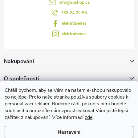
info
@
ebshop.cz
ý
733 24 22 55
p
elektrobenes
i
elektrobenes
s
u
Nakupování
O společnosti
Chtěli bychom, aby se Vám na našem e-shopu nakupovalo
Facebook
co nejlépe. Proto naše stránka používá soubory cookies k
personalizaci reklam. Budeme rádi, pokud s nimi budete
souhlasit a umožníte nám zprostředkovat Vám ještě lepší
zážitek z nakupování. Více informací
zde
.
Užitečné informace
Nastavení