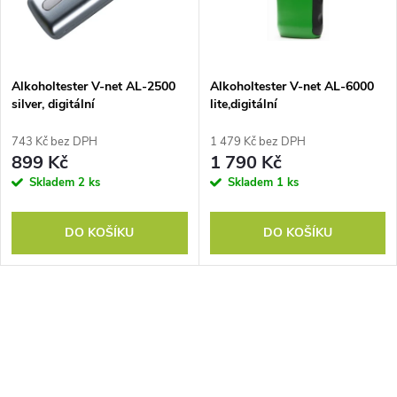
n
i
í
s
p
Alkoholtester V-net AL-2500
Alkoholtester V-net AL-6000
silver, digitální
lite,digitální
p
r
743 Kč bez DPH
1 479 Kč bez DPH
r
899 Kč
1 790 Kč
o
Skladem
2 ks
Skladem
1 ks
o
d
DO KOŠÍKU
DO KOŠÍKU
d
u
u
k
O
k
v
t
t
l