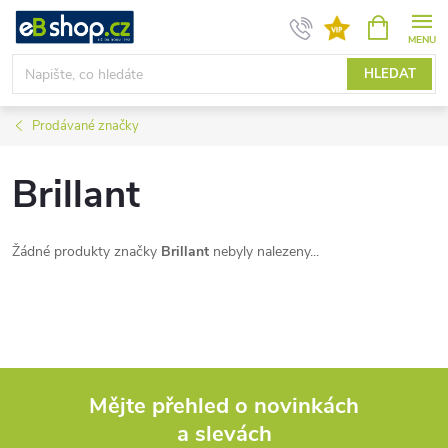
Přejít
NÁKUPNÍ
KOŠÍK
na
obsah
HLEDAT
Prodávané značky
Brillant
Žádné produkty značky
Brillant
nebyly nalezeny...
Mějte přehled o novinkách
a slevách