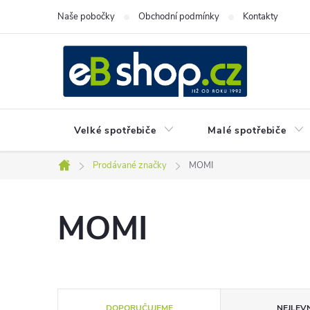
Přejít
Naše pobočky
Obchodní podmínky
Kontakty
na
obsah
Velké spotřebiče
Malé spotřebiče
Prodávané značky
MOMI
Domů
MOMI
Ř
DOPORUČUJEME
NEJLEVN