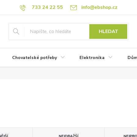
733 24 22 55
info@ebshop.cz
HLEDAT
Chovatelské potřeby
Elektronika
Dům
ĚJŠÍ
NEJDRAŽŠÍ
NEJPR