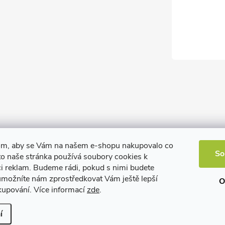
om, aby se Vám na našem e-shopu nakupovalo co
So
to naše stránka používá soubory cookies k
ci reklam. Budeme rádi, pokud s nimi budete
 umožníte nám zprostředkovat Vám ještě lepší
O
kupování. Více informací
zde
.
í