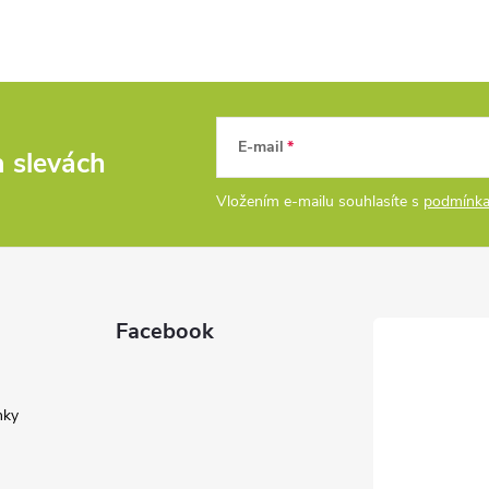
E-mail
a slevách
Vložením e-mailu souhlasíte s
podmínka
Facebook
nky