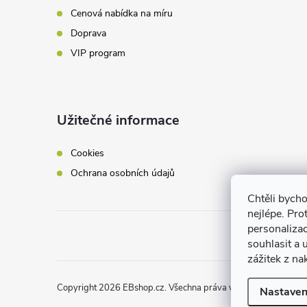
v
Cenová nabídka na míru
Doprava
ý
VIP program
p
i
Užitečné informace
s
u
Cookies
Ochrana osobních údajů
Chtěli bych
nejlépe. Pro
personaliza
souhlasit a
zážitek z na
Copyright 2026
EBshop.cz
. Všechna práva vyhrazena.
Nastaven