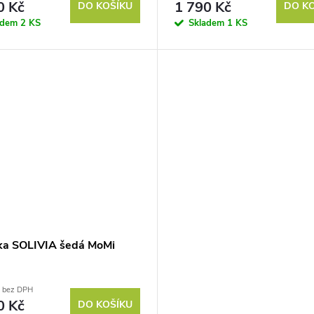
0 Kč
1 790 Kč
DO KOŠÍKU
DO K
adem
2 KS
Skladem
1 KS
lka SOLIVIA šedá MoMi
č bez DPH
0 Kč
DO KOŠÍKU