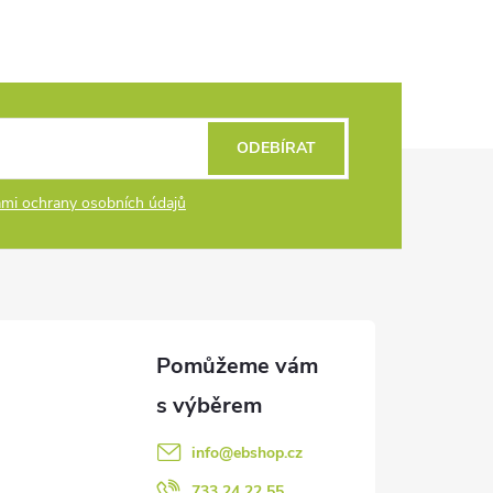
ODEBÍRAT
mi ochrany osobních údajů
info
@
ebshop.cz
733 24 22 55