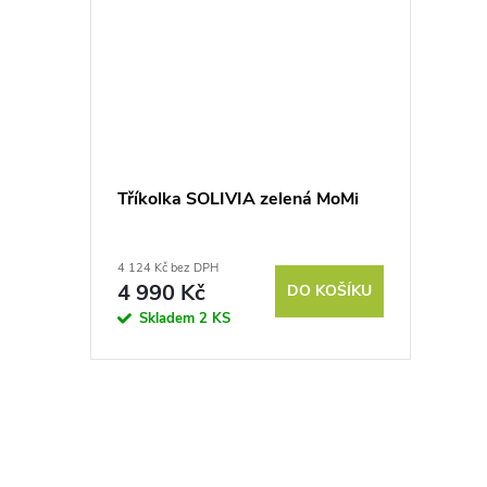
Tříkolka SOLIVIA zelená MoMi
4 124 Kč bez DPH
4 990 Kč
DO KOŠÍKU
Skladem
2 KS
O
v