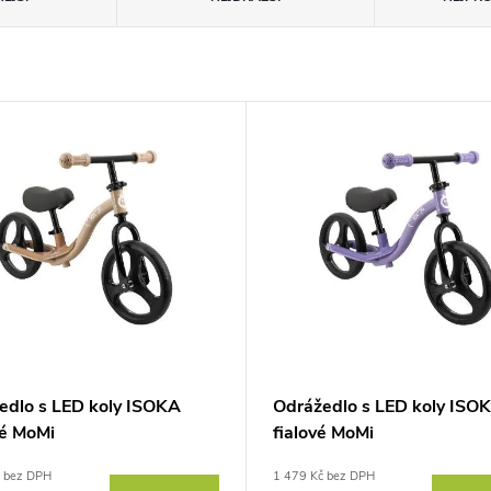
edlo s LED koly ISOKA
Odrážedlo s LED koly ISO
é MoMi
fialové MoMi
č bez DPH
1 479 Kč bez DPH