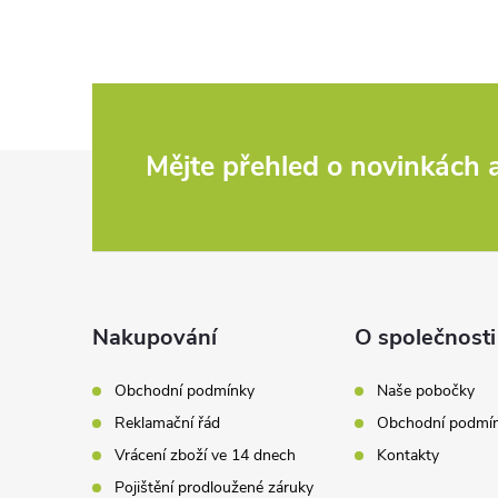
l
á
d
Z
Mějte přehled o novinkách
a
c
á
í
p
p
a
Nakupování
O společnosti
r
t
v
Obchodní podmínky
Naše pobočky
Reklamační řád
Obchodní podmí
k
í
Vrácení zboží ve 14 dnech
Kontakty
y
Pojištění prodloužené záruky