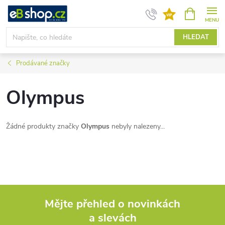
Přejít
NÁKUPNÍ
KOŠÍK
na
obsah
HLEDAT
Prodávané značky
Olympus
Žádné produkty značky
Olympus
nebyly nalezeny...
Mějte přehled o novinkách
a slevách