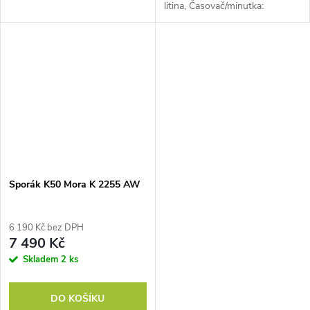
litina, Časovač/minutka:
ne, Gril/infragril: NE, Horký
vzduch: NE, Otočný gril:...
Sporák K50 Mora K 2255 AW
6 190 Kč bez DPH
7 490 Kč
Skladem
2 ks
DO KOŠÍKU