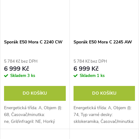
Sporák E50 Mora C 2240 CW
Sporák E50 Mora C 2245 AW
5 784 Kč bez DPH
5 784 Kč bez DPH
6 999 Kč
6 999 Kč
Skladem
3 ks
Skladem
1 ks
DO KOŠÍKU
DO KOŠÍKU
Energetická třída: A, Objem (l):
Energetická třída: A, Objem (l):
68, Časovač/minutka:
74, Typ varné desky:
ne, Gril/infragril: NE, Horký
sklokeramika, Časovač/minutka:
vzduch: NE, Otočný gril:
ne, Gril/infragril: NE, Horký
NE, Počet programů:
vzduch: NE, Otočný gril:...