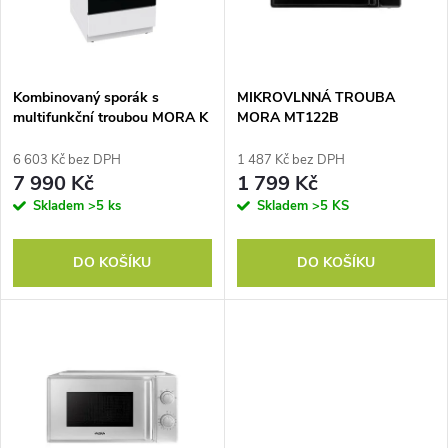
n
i
í
s
p
Kombinovaný sporák s
MIKROVLNNÁ TROUBA
multifunkční troubou MORA K
MORA MT122B
p
7655 CW
r
6 603 Kč bez DPH
1 487 Kč bez DPH
r
7 990 Kč
1 799 Kč
o
Skladem
>5 ks
Skladem
>5 KS
o
d
DO KOŠÍKU
DO KOŠÍKU
d
u
u
k
k
t
t