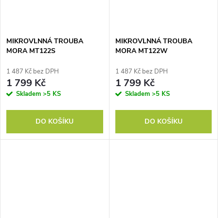
ů
ů
MIKROVLNNÁ TROUBA
MIKROVLNNÁ TROUBA
MORA MT122S
MORA MT122W
1 487 Kč bez DPH
1 487 Kč bez DPH
1 799 Kč
1 799 Kč
Skladem
>5 KS
Skladem
>5 KS
DO KOŠÍKU
DO KOŠÍKU