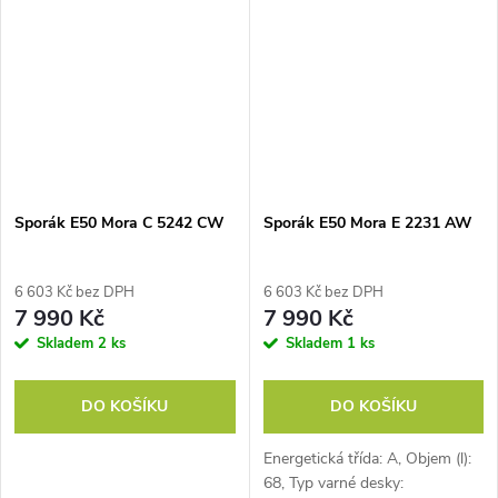
4, Kruhové těleso:...
Sporák E50 Mora C 5242 CW
Sporák E50 Mora E 2231 AW
6 603 Kč bez DPH
6 603 Kč bez DPH
7 990 Kč
7 990 Kč
Skladem
2 ks
Skladem
1 ks
DO KOŠÍKU
DO KOŠÍKU
Energetická třída: A, Objem (l):
68, Typ varné desky: