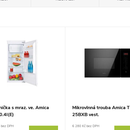
nička s mraz. ve. Amica
Mikrovlnná trouba Amica 
.4I(E)
25BXB vest.
č bez DPH
6 280 Kč bez DPH