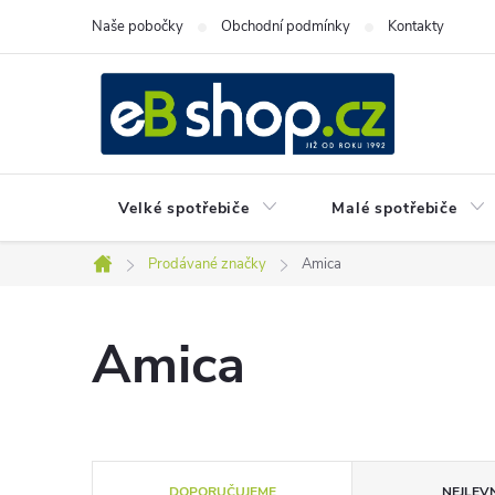
Přejít
Naše pobočky
Obchodní podmínky
Kontakty
na
obsah
Velké spotřebiče
Malé spotřebiče
Prodávané značky
Amica
Domů
Amica
Ř
DOPORUČUJEME
NEJLEVN