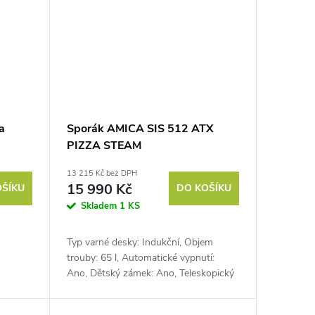
a
Sporák AMICA SIS 512 ATX
PIZZA STEAM
13 215 Kč bez DPH
15 990 Kč
OŠÍKU
DO KOŠÍKU
Skladem
1 KS
Typ varné desky: Indukční, Objem
trouby: 65 l, Automatické vypnutí:
Ano, Dětský zámek: Ano, Teleskopický
výsuv: 1×, Systém otevírání dveří:
Soft...