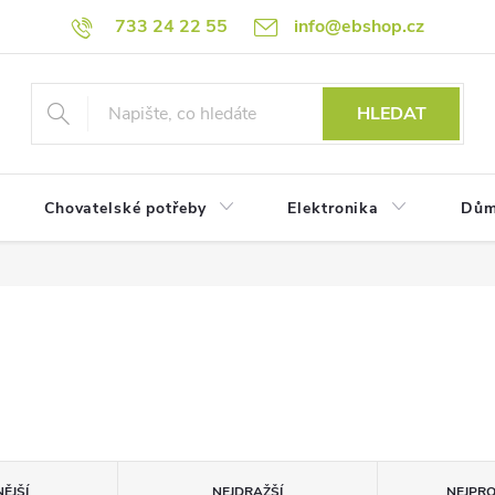
733 24 22 55
info@ebshop.cz
HLEDAT
Chovatelské potřeby
Elektronika
Dům
ĚJŠÍ
NEJDRAŽŠÍ
NEJPR