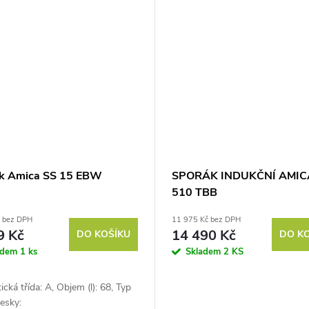
k Amica SS 15 EBW
SPORÁK INDUKČNÍ AMIC
510 TBB
č bez DPH
11 975 Kč bez DPH
9 Kč
14 490 Kč
DO KOŠÍKU
DO K
adem
1 ks
Skladem
2 KS
ická třída: A, Objem (l): 68, Typ
esky: