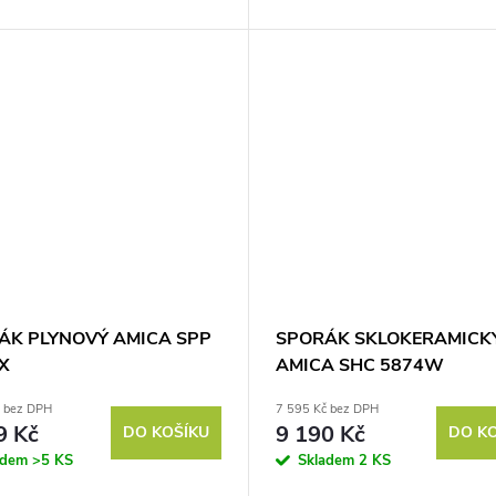
ÁK PLYNOVÝ AMICA SPP
SPORÁK SKLOKERAMICK
ZX
AMICA SHC 5874W
č bez DPH
7 595 Kč bez DPH
9 Kč
9 190 Kč
DO KOŠÍKU
DO K
adem
>5 KS
Skladem
2 KS