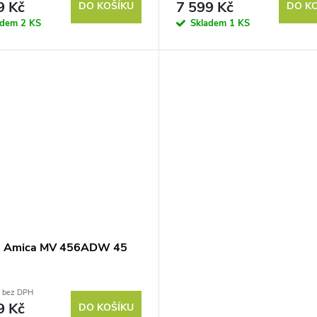
9 Kč
7 599 Kč
DO KOŠÍKU
DO K
adem
2 KS
Skladem
1 KS
a Amica MV 456ADW 45
č bez DPH
9 Kč
DO KOŠÍKU