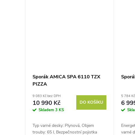
Sporák AMICA SPA 6110 TZX
Sporá
PIZZA
9 083 Kč bez DPH
5 784 K
10 990 Kč
6 99
DO KOŠÍKU
Skladem
3 KS
Skl
Typ varné desky: Plynová, Objem
Energet
trouby: 65 l, Bezpečnostní pojistka
varné d