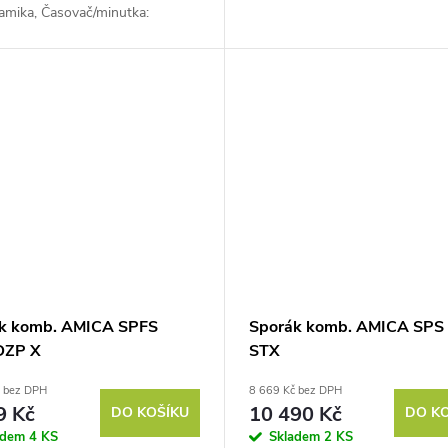
amika, Časovač/minutka:
l/infragril: ANO, Horký vzduch:
ný gril:...
k komb. AMICA SPFS
Sporák komb. AMICA SPS
DZP X
STX
č bez DPH
8 669 Kč bez DPH
9 Kč
10 490 Kč
DO KOŠÍKU
DO K
adem
4 KS
Skladem
2 KS