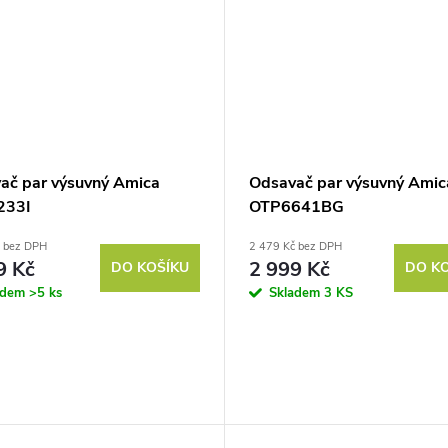
ač par výsuvný Amica
Odsavač par výsuvný Amic
233I
OTP6641BG
č bez DPH
2 479 Kč bez DPH
9 Kč
2 999 Kč
DO KOŠÍKU
DO K
adem
>5 ks
Skladem
3 KS