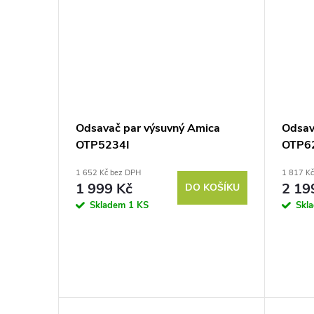
Odsavač par výsuvný Amica
Odsav
OTP5234I
OTP6
1 652 Kč bez DPH
1 817 K
1 999 Kč
2 19
DO KOŠÍKU
Skladem
1 KS
Skl