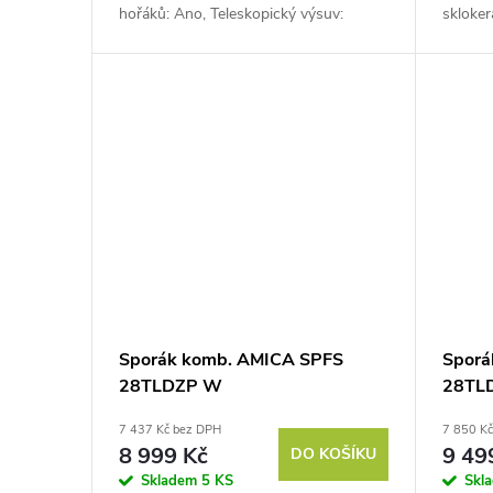
hořáků: Ano, Teleskopický výsuv:
skloker
1×, Typ čištění: Parní čištění,
ne, Gri
NE, Otoč
Sporák komb. AMICA SPFS
Sporá
28TLDZP W
28TL
7 437 Kč bez DPH
7 850 K
8 999 Kč
9 49
DO KOŠÍKU
Skladem
5 KS
Skl