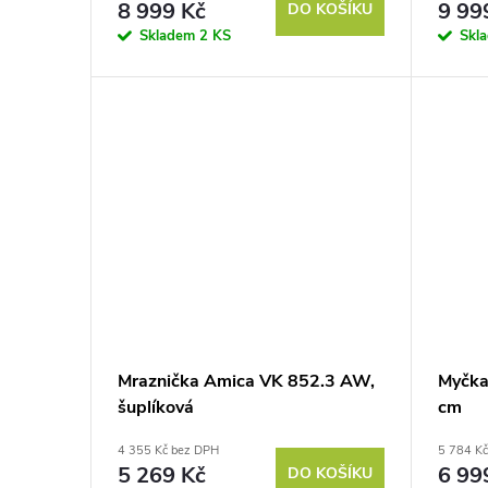
o
8 999 Kč
9 99
DO KOŠÍKU
u
Skladem
2 KS
Skl
d
k
u
t
k
ů
t
ů
Mraznička Amica VK 852.3 AW,
Myčk
šuplíková
cm
4 355 Kč bez DPH
5 784 K
5 269 Kč
6 99
DO KOŠÍKU