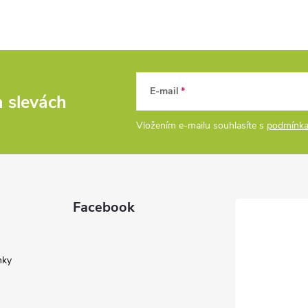
E-mail
a slevách
Vložením e-mailu souhlasíte s
podmínka
Facebook
nky