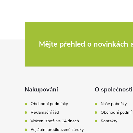
Z
Mějte přehled o novinkách
á
p
a
Nakupování
O společnosti
t
Obchodní podmínky
Naše pobočky
Reklamační řád
Obchodní podmí
í
Vrácení zboží ve 14 dnech
Kontakty
Pojištění prodloužené záruky