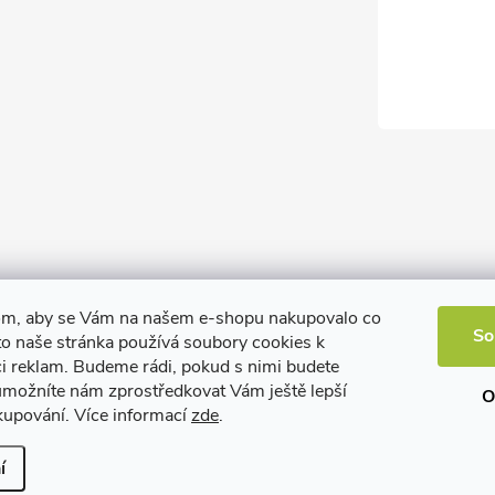
om, aby se Vám na našem e-shopu nakupovalo co
So
to naše stránka používá soubory cookies k
ci reklam. Budeme rádi, pokud s nimi budete
 umožníte nám zprostředkovat Vám ještě lepší
O
kupování. Více informací
zde
.
í