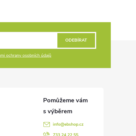
ODEBÍRAT
mi ochrany osobních údajů
info
@
ebshop.cz
733 24 22 55