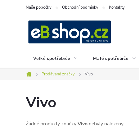
Přejít
Naše pobočky
Obchodní podmínky
Kontakty
na
obsah
Velké spotřebiče
Malé spotřebiče
Prodávané značky
Vivo
Domů
Vivo
Žádné produkty značky
Vivo
nebyly nalezeny...