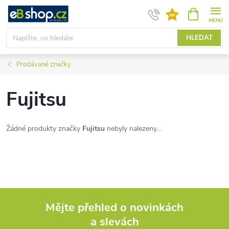
Přejít
NÁKUPNÍ
KOŠÍK
na
obsah
HLEDAT
Prodávané značky
Fujitsu
Žádné produkty značky
Fujitsu
nebyly nalezeny...
Mějte přehled o novinkách
a slevách