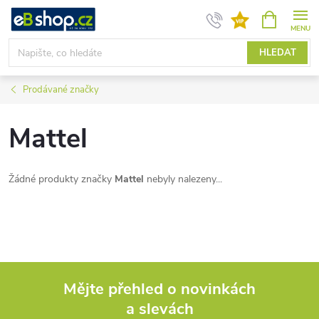
Přejít
NÁKUPNÍ
KOŠÍK
na
obsah
HLEDAT
Prodávané značky
Mattel
Žádné produkty značky
Mattel
nebyly nalezeny...
Mějte přehled o novinkách
a slevách