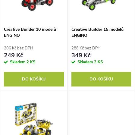
n
i
í
s
p
Creative Builder 10 modelů
Creative Builder 15 modelů
ENGINO
ENGINO
p
r
206 Kč bez DPH
288 Kč bez DPH
r
249 Kč
349 Kč
o
Skladem
2 KS
Skladem
2 KS
o
d
DO KOŠÍKU
DO KOŠÍKU
d
u
u
k
k
t
t