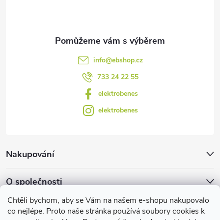
í
k
y
v
info
@
ebshop.cz
ý
733 24 22 55
p
elektrobenes
i
elektrobenes
s
u
Nakupování
O společnosti
Chtěli bychom, aby se Vám na našem e-shopu nakupovalo
Facebook
co nejlépe. Proto naše stránka používá soubory cookies k