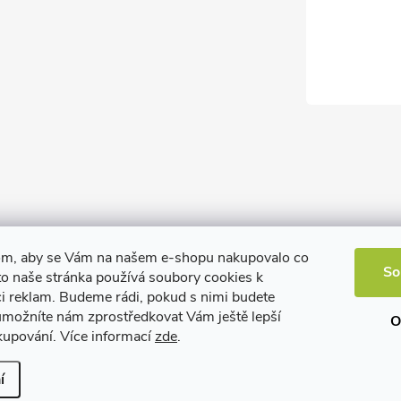
om, aby se Vám na našem e-shopu nakupovalo co
So
to naše stránka používá soubory cookies k
ci reklam. Budeme rádi, pokud s nimi budete
 umožníte nám zprostředkovat Vám ještě lepší
O
kupování. Více informací
zde
.
í