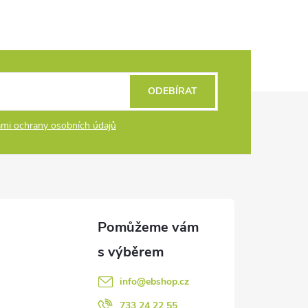
ODEBÍRAT
mi ochrany osobních údajů
info
@
ebshop.cz
733 24 22 55