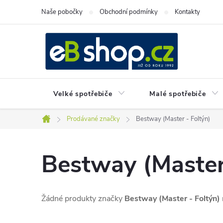
Přejít
Naše pobočky
Obchodní podmínky
Kontakty
na
obsah
Velké spotřebiče
Malé spotřebiče
Prodávané značky
Bestway (Master - Foltýn)
Domů
Bestway (Master
Žádné produkty značky
Bestway (Master - Foltýn)