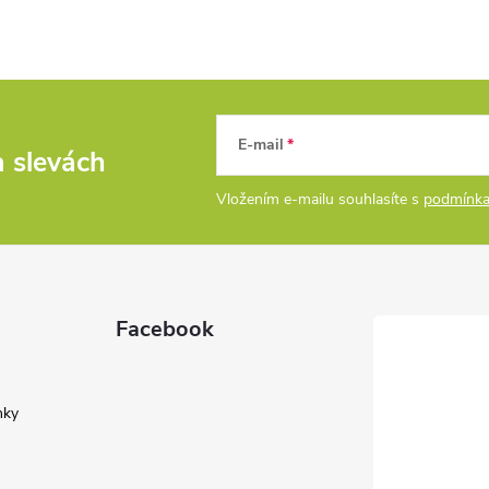
E-mail
a slevách
Vložením e-mailu souhlasíte s
podmínka
Facebook
nky