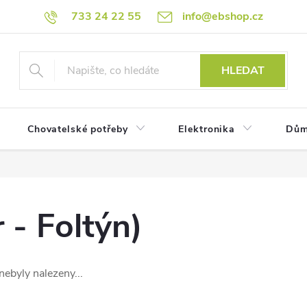
733 24 22 55
info@ebshop.cz
HLEDAT
Chovatelské potřeby
Elektronika
Dům
 - Foltýn)
nebyly nalezeny...