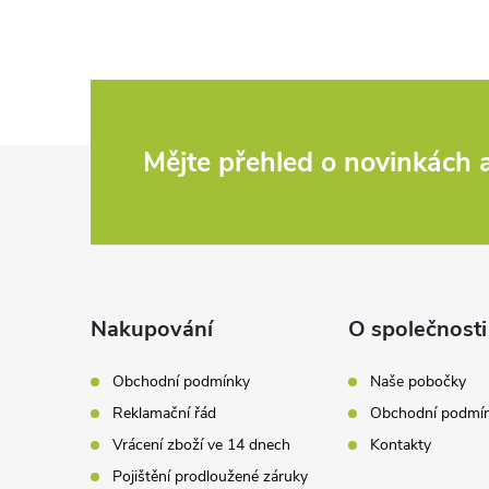
Z
Mějte přehled o novinkách
á
p
a
Nakupování
O společnosti
t
Obchodní podmínky
Naše pobočky
Reklamační řád
Obchodní podmí
í
Vrácení zboží ve 14 dnech
Kontakty
Pojištění prodloužené záruky