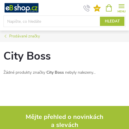
Přejít
NÁKUPNÍ
KOŠÍK
na
obsah
HLEDAT
Prodávané značky
City Boss
Žádné produkty značky
City Boss
nebyly nalezeny...
Mějte přehled o novinkách
a slevách