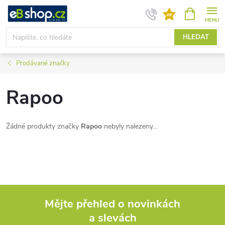
Přejít
NÁKUPNÍ
KOŠÍK
na
obsah
HLEDAT
Prodávané značky
Rapoo
Žádné produkty značky
Rapoo
nebyly nalezeny...
Mějte přehled o novinkách
a slevách