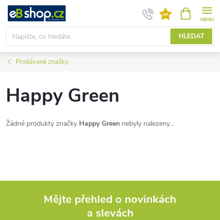
Přejít
NÁKUPNÍ
KOŠÍK
na
obsah
HLEDAT
Prodávané značky
Happy Green
Žádné produkty značky
Happy Green
nebyly nalezeny...
Mějte přehled o novinkách
a slevách