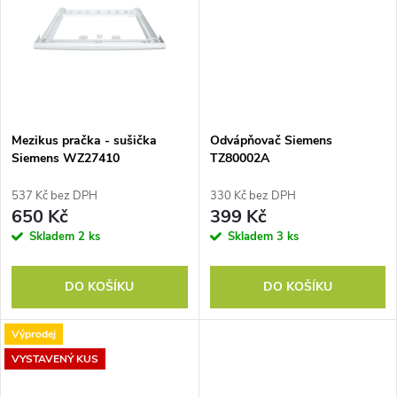
ů
ů
Mezikus pračka - sušička
Odvápňovač Siemens
Siemens WZ27410
TZ80002A
537 Kč bez DPH
330 Kč bez DPH
650 Kč
399 Kč
Skladem
2 ks
Skladem
3 ks
DO KOŠÍKU
DO KOŠÍKU
Výprodej
VYSTAVENÝ KUS