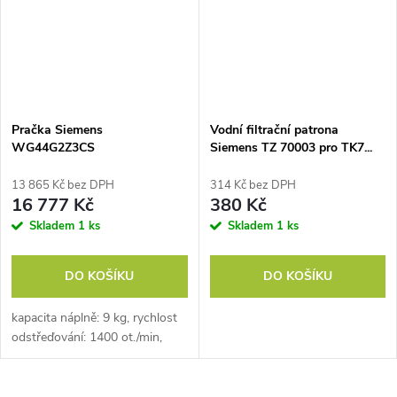
Pračka Siemens
Vodní filtrační patrona
WG44G2Z3CS
Siemens TZ 70003 pro TK7...
13 865 Kč bez DPH
314 Kč bez DPH
16 777 Kč
380 Kč
Skladem
1 ks
Skladem
1 ks
DO KOŠÍKU
DO KOŠÍKU
kapacita náplně: 9 kg, rychlost
odstřeďování: 1400 ot./min,