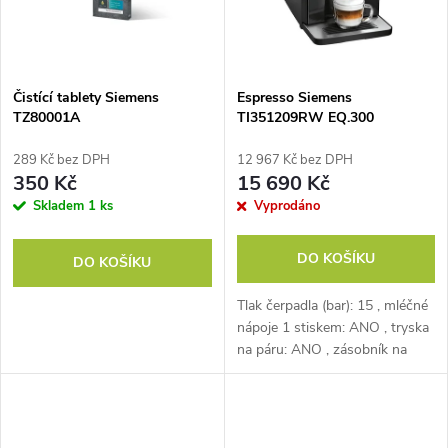
n
i
í
s
p
Čistící tablety Siemens
Espresso Siemens
TZ80001A
TI351209RW EQ.300
p
r
289 Kč bez DPH
12 967 Kč bez DPH
r
350 Kč
15 690 Kč
o
Skladem
1 ks
Vyprodáno
o
d
DO KOŠÍKU
DO KOŠÍKU
d
u
Tlak čerpadla (bar): 15 , mléčné
u
nápoje 1 stiskem: ANO , tryska
k
na páru: ANO , zásobník na
k
mléko: NE
t
t