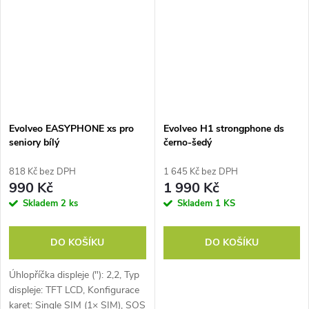
Evolveo EASYPHONE xs pro
Evolveo H1 strongphone ds
seniory bílý
černo-šedý
818 Kč bez DPH
1 645 Kč bez DPH
990 Kč
1 990 Kč
Skladem
2 ks
Skladem
1 KS
DO KOŠÍKU
DO KOŠÍKU
Úhlopříčka displeje ("): 2,2, Typ
displeje: TFT LCD, Konfigurace
karet: Single SIM (1× SIM), SOS