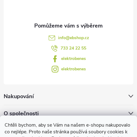
í
k
y
v
info
@
ebshop.cz
ý
733 24 22 55
p
elektrobenes
i
elektrobenes
s
u
Nakupování
O společnosti
Chtěli bychom, aby se Vám na našem e-shopu nakupovalo
Facebook
co nejlépe. Proto naše stránka používá soubory cookies k