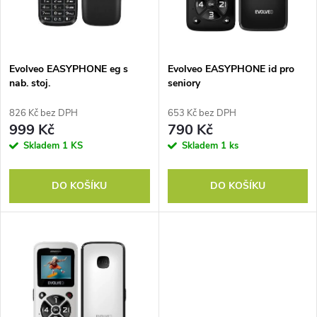
n
i
í
s
p
Evolveo EASYPHONE eg s
Evolveo EASYPHONE id pro
nab. stoj.
seniory
p
r
826 Kč bez DPH
653 Kč bez DPH
r
999 Kč
790 Kč
o
Skladem
1 KS
Skladem
1 ks
o
d
DO KOŠÍKU
DO KOŠÍKU
d
u
u
k
k
t
t